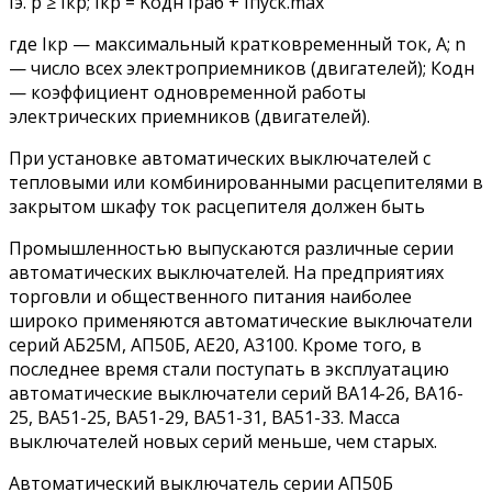
Iэ. р ≥ Iкр; Iкр = Kодн Iраб + Iпуск.max
где Iкр — максимальный кратковременный ток, А; n
— число всех электроприемников (двигателей); Кодн
— коэффициент одновременной работы
электрических приемников (двигателей).
При установке автоматических выключателей с
тепловыми или комбинированными расцепителями в
закрытом шкафу ток расцепителя должен быть
Промышленностью выпускаются различные серии
автоматических выключателей. На предприятиях
торговли и общественного питания наиболее
широко применяются автоматические выключатели
серий АБ25М, АП50Б, АЕ20, A3100. Кроме того, в
последнее время стали поступать в эксплуатацию
автоматические выключатели серий ВА14-26, ВА16-
25, ВА51-25, ВА51-29, ВА51-31, ВА51-33. Масса
выключателей новых серий меньше, чем старых.
Автоматический выключатель серии АП50Б