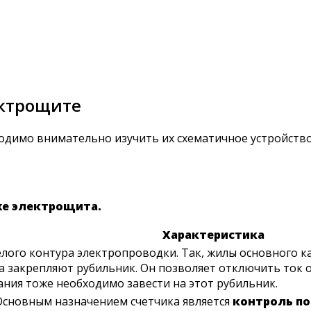
ектрощите
одимо внимательно изучить их схематичное устройство
же электрощита.
Характеристика
лого контура электропроводки. Так, жилы основного к
а закрепляют рубильник. Он позволяет отключить ток 
тания тоже необходимо завести на этот рубильник.
 Основным назначением счетчика является
контроль п