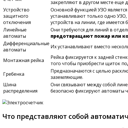
закрепляют в другом месте еще д
Устройство
Основной функцией УЗО являетс
защитного
устанавливают только одно УЗО, 
отключения
устройств на линии, где имеется
Линейные
Они требуются для линий в отде
автоматы
предотвращают пожар или к
Дифференциальные
Их устанавливают вместо нескол
автоматы
Рейка фиксируется к задней стен
Монтажная рейка
того чтобы приобрести щиток по
Предназначаются с целью расклю
Гребенка
заземляющие.
Шина
Они связывают между собой лине
распределения
безопасно фиксируют автоматы че
Что представляют собой автомати