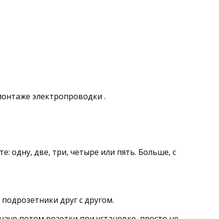
 монтаже электропроводки .
 одну, две, три, четыре или пять. Больше, с
 подрозетники друг с другом.
наче потом розетки при установке, просто не