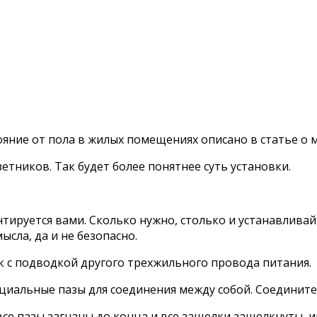
ояние от пола в жилых помещениях описано в статье о
етников. Так будет более понятнее суть установки.
ируется вами. Сколько нужно, столько и устанавливайте:
сла, да и не безопасно.
к с подводкой другого трехжильного провода питания.
циальные пазы для соединения между собой. Соедините
все пазы загнаны до конца и все защелки защелкнуты, и