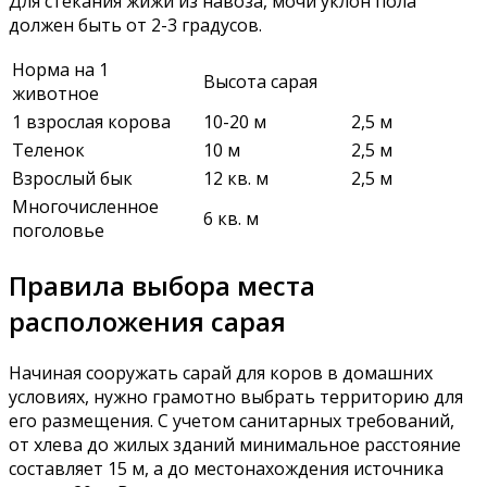
Для стекания жижи из навоза, мочи уклон пола
должен быть от 2-3 градусов.
Норма на 1
Высота сарая
животное
1 взрослая корова
10-20 м
2,5 м
Теленок
10 м
2,5 м
Взрослый бык
12 кв. м
2,5 м
Многочисленное
6 кв. м
поголовье
Правила выбора места
расположения сарая
Начиная сооружать сарай для коров в домашних
условиях, нужно грамотно выбрать территорию для
его размещения. С учетом санитарных требований,
от хлева до жилых зданий минимальное расстояние
составляет 15 м, а до местонахождения источника