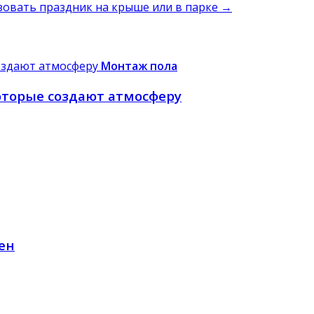
изовать праздник на крыше или в парке
→
Монтаж пола
оторые создают атмосферу
ен