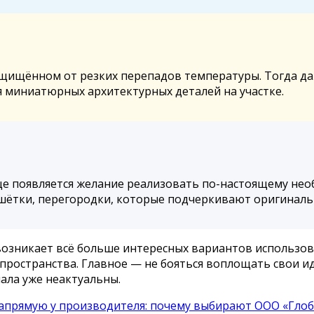
ащищённом от резких перепадов температуры. Тогда да
 миниатюрных архитектурных деталей на участке.
аще появляется желание реализовать по-настоящему нео
ешётки, перегородки, которые подчеркивают оригиналь
озникает всё больше интересных вариантов использова
ространства. Главное — не бояться воплощать свои ид
ала уже неактуальны.
апрямую у производителя: почему выбирают OOO «Глоб