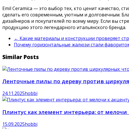
Emil Ceramica — это выбор тех, кто ценит качество, 
сделать его современным, уютным и долговечным. Бла
дизайнеров и покупателей по всему миру. Если вы стр
продукцию этого легендарного итальянского бренда.
←
Какие материалы и конструкции проверяет ст
Почему горизонтальные жалюзи стали фаворито
Similar Posts
Ленточные пилы по дереву против циркуляр
24.11.2025
hobbi
Плинтус как элемент интерьера: от мелочи 
15.09.2025
hobbi