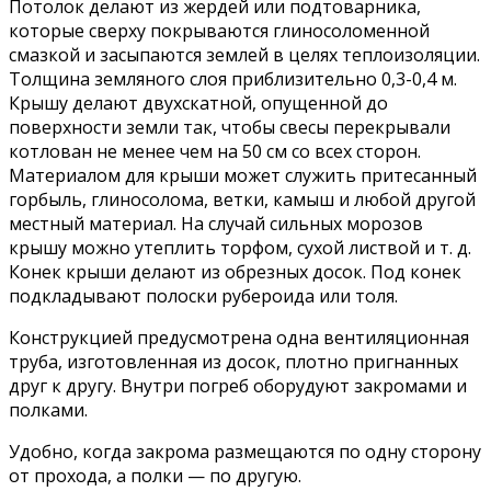
Потолок делают из жердей или подтоварника,
которые сверху покрываются глиносоломенной
смазкой и засыпаются землей в целях теплоизоляции.
Толщина земляного слоя приблизительно 0,3-0,4 м.
Крышу делают двухскатной, опущенной до
поверхности земли так, чтобы свесы перекрывали
котлован не менее чем на 50 см со всех сторон.
Материалом для крыши может служить притесанный
горбыль, глиносолома, ветки, камыш и любой другой
местный материал. На случай сильных морозов
крышу можно утеплить торфом, сухой листвой и т. д.
Конек крыши делают из обрезных досок. Под конек
подкладывают полоски рубероида или толя.
Конструкцией предусмотрена одна вентиляционная
труба, изготовленная из досок, плотно пригнанных
друг к другу. Внутри погреб оборудуют закромами и
полками.
Удобно, когда закрома размещаются по одну сторону
от прохода, а полки — по другую.