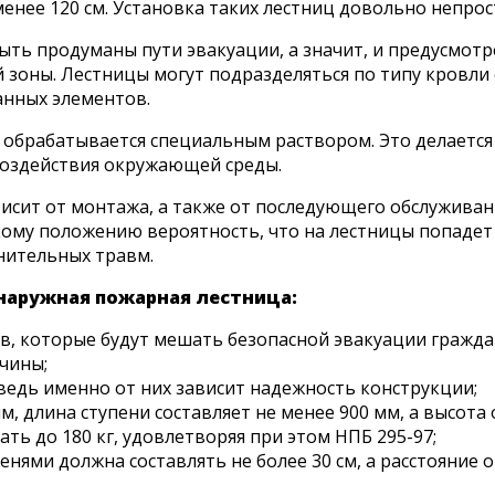
енее 120 см. Установка таких лестниц довольно непрос
быть продуманы пути эвакуации, а значит, и предусмот
 зоны. Лестницы могут подразделяться по типу кровли с
анных элементов.
 обрабатывается специальным раствором. Это делается 
воздействия окружающей среды.
ависит от монтажа, а также от последующего обслужив
кому положению вероятность, что на лестницы попадет
лнительных травм.
наружная пожарная лестница:
в, которые будут мешать безопасной эвакуации гражда
чины;
едь именно от них зависит надежность конструкции;
 длина ступени составляет не менее 900 мм, а высота о
ь до 180 кг, удовлетворяя при этом НПБ 295-97;
нями должна составлять не более 30 см, а расстояние 