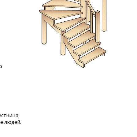
естница,
е людей.