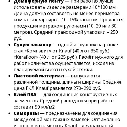
Демпферную ленту
— при работах лучше
использовать изделие размерами 10*100 мм.
Длина должна составлять не менее периметра
комнаты квартиры с 10–15% запасом. Продаётся
продукция метражом рулонами (10, 20 или 30
метров). Средний прайс одной упаковки – 250
руб.
Сухую засыпку
— одной из лучших на рынке
стал «Компэвит» от Knauf (40 л от 350 руб.),
«Kerafloor» (40 л. от 225 руб.). Расчёт нужного для
работ количества осуществляется, исходя из
планируемой высоты сухой стяжки.
Листовой материал
— выпускаются
различной толщины, длины и ширины. Средняя
цена ГКЛ Knauf равняется 270–290 руб.
Клей ПВА
— для соединения конструктивных
элементов. Средний расход клея при работе
составит 50 мл/м2.
Саморезы
— предназначены для соединения
между собой монтажных ламелей. Оптимально
использовать метизы Knauf с двухзаходной