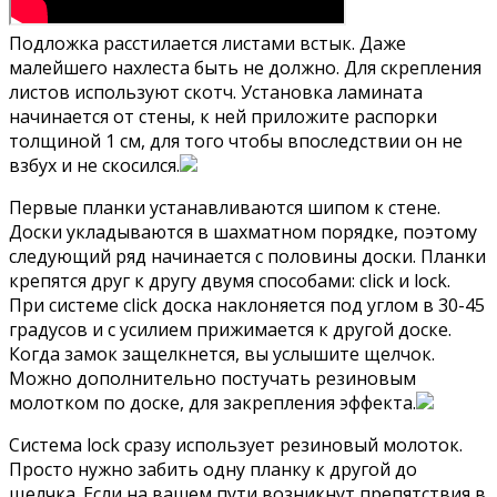
Подложка расстилается листами встык. Даже
малейшего нахлеста быть не должно. Для скрепления
листов используют скотч. Установка ламината
начинается от стены, к ней приложите распорки
толщиной 1 см, для того чтобы впоследствии он не
взбух и не скосился.
Первые планки устанавливаются шипом к стене.
Доски укладываются в шахматном порядке, поэтому
следующий ряд начинается с половины доски. Планки
крепятся друг к другу двумя способами: click и lock.
При системе click доска наклоняется под углом в 30-45
градусов и с усилием прижимается к другой доске.
Когда замок защелкнется, вы услышите щелчок.
Можно дополнительно постучать резиновым
молотком по доске, для закрепления эффекта.
Система lock сразу использует резиновый молоток.
Просто нужно забить одну планку к другой до
щелчка. Если на вашем пути возникнут препятствия в