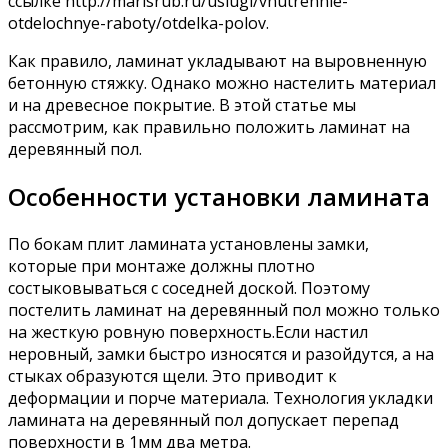
ссылке http://marisrub.ru/uslugi/vnutrennie-
otdelochnye-raboty/otdelka-polov.
Как правило, ламинат укладывают на выровненную
бетонную стяжку. Однако можно настелить материал
и на древесное покрытие. В этой статье мы
рассмотрим, как правильно положить ламинат на
деревянный пол.
Особенности установки ламината
По бокам плит ламината установлены замки,
которые при монтаже должны плотно
состыковываться с соседней доской. Поэтому
постелить ламинат на деревянный пол можно только
на жесткую ровную поверхность.Если настил
неровный, замки быстро износятся и разойдутся, а на
стыках образуются щели. Это приводит к
деформации и порче материала. Технология укладки
ламината на деревянный пол допускает перепад
поверхности в 1мм два метра.