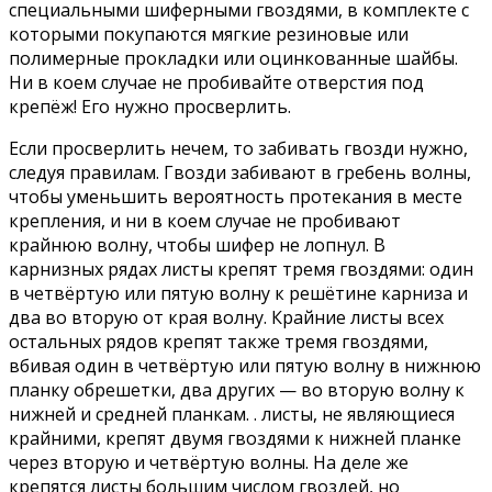
специальными шиферными гвоздями, в комплекте с
которыми покупаются мягкие резиновые или
полимерные прокладки или оцинкованные шайбы.
Ни в коем случае не пробивайте отверстия под
крепёж! Его нужно просверлить.
Если просверлить нечем, то забивать гвозди нужно,
следуя правилам. Гвозди забивают в гребень волны,
чтобы уменьшить вероятность протекания в месте
крепления, и ни в коем случае не пробивают
крайнюю волну, чтобы шифер не лопнул. В
карнизных рядах листы крепят тремя гвоздями: один
в четвёртую или пятую волну к решётине карниза и
два во вторую от края волну. Крайние листы всех
остальных рядов крепят также тремя гвоздями,
вбивая один в четвёртую или пятую волну в нижнюю
планку обрешетки, два других — во вторую волну к
нижней и средней планкам. . листы, не являющиеся
крайними, крепят двумя гвоздями к нижней планке
через вторую и четвёртую волны. На деле же
крепятся листы большим числом гвоздей, но