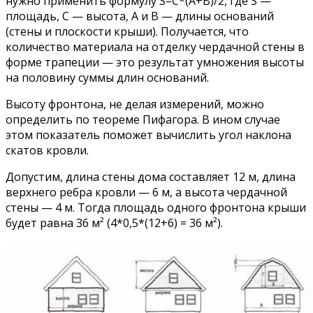
нужно применить формулу S=C*(A+B)/2, где S —
площадь, C — высота, A и B — длины оснований
(стены и плоскости крыши). Получается, что
количество материала на отделку чердачной стены в
форме трапеции — это результат умножения высоты
на половину суммы длин оснований.
Высоту фронтона, не делая измерений, можно
определить по теореме Пифагора. В ином случае
этом показатель поможет вычислить угол наклона
скатов кровли.
Допустим, длина стены дома составляет 12 м, длина
верхнего ребра кровли — 6 м, а высота чердачной
стены — 4 м. Тогда площадь одного фронтона крыши
будет равна 36 м² (4*0,5*(12+6) = 36 м²).