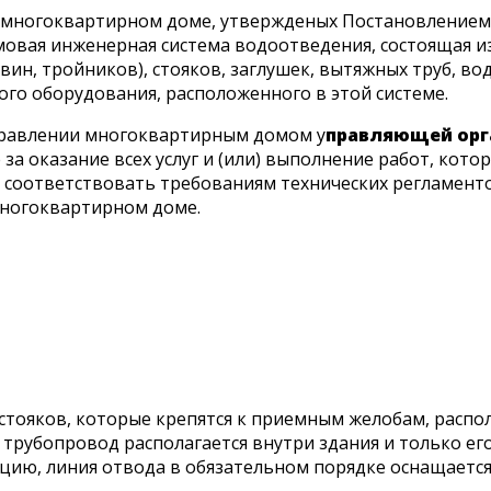
 многоквартирном доме, утвержденых Постановлением П
овая инженерная система водоотведения, состоящая из
овин, тройников), стояков, заглушек, вытяжных труб, в
ого оборудования, расположенного в этой системе.
 управлении многоквартирным домом у
правляющей орг
а оказание всех услуг и (или) выполнение работ, ко
 соответствовать требованиям технических регламент
ногоквартирном доме.
стояков, которые крепятся к приемным желобам, распо
 трубопровод располагается внутри здания и только ег
цию, линия отвода в обязательном порядке оснащается