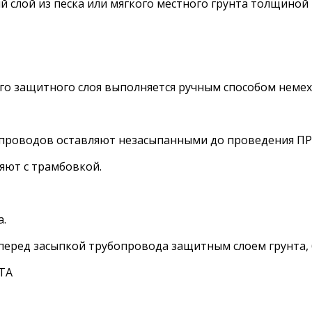
слой из песка или мягкого местного грунта толщиной 
его защитного слоя выполняется ручным способом нем
рубопроводов оставляют незасыпанными до проведени
яют с трамбовкой.
.
еред засыпкой трубопровода защитным слоем грунта, б
ТА