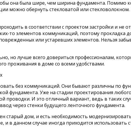
 чтобы она была шире, чем ширина фундамента. Помимо 
ции можно обернуть стекловатой или стекловолокном. 
роходить в соответствии с проектом застройки и не от
аких-то элементов коммуникаций, поэтому прокладка 
 поврежденных или устаревших элементов. Нельзя забыв
но, но лучше всего довериться профессионалам, котор
ого проживания в доме со всеми удобствами.
х
вовать без коммуникаций. Они бывают различны по фу
кой фундамента. Уже на стадии проектирования любог
ой проводки. И это отличный вариант, ведь в таких сл
ввод через стенки будущего ленточного фундамента.
уплен старый дом, и есть необходимость модернизиров
нее, и в данном случае иногда приходится использовать