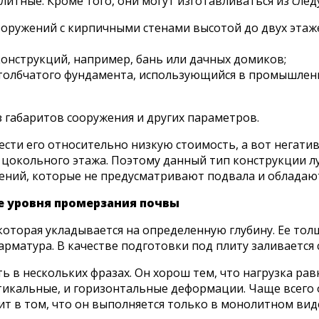
итные. Кроме того, они могут изготавливаться из сле
ооружений с кирпичными стенами высотой до двух этаж
онструкций, например, бань или дачных домиков;
толбчатого фундамента, использующийся в промышленн
з габаритов сооружения и других параметров.
ти его относительно низкую стоимость, а вот негатив
цокольного этажа. Поэтому данный тип конструкции л
ужений, которые не предусматривают подвала и облада
же уровня промерзания почвы
оторая укладывается на определенную глубину. Ее толщ
матура. В качестве подготовки под плиту заливается с
 в нескольких фразах. Он хорош тем, что нагрузка ра
кальные, и горизонтальные деформации. Чаще всего он
оит в том, что он выполняется только в монолитном вид