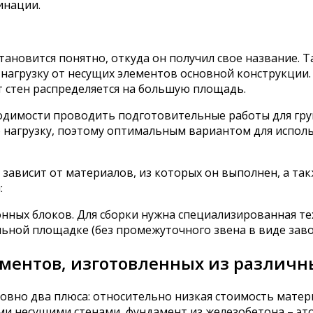
инации.
тановится понятно, откуда он получил свое название. 
нагрузку от несущих элементов основной конструкции.
т стен распределяется на большую площадь.
одимости проводить подготовительные работы для грун
ую нагрузку, поэтому оптимальным вариантом для испол
зависит от материалов, из которых он выполнен, а так
:
ных блоков. Для сборки нужна специализированная тех
ьной площадке (без промежуточного звена в виде заво
ентов, изготовленных из различн
вно два плюса: относительно низкая стоимость матер
ми несущими стенами, фундамент из железобетона – это