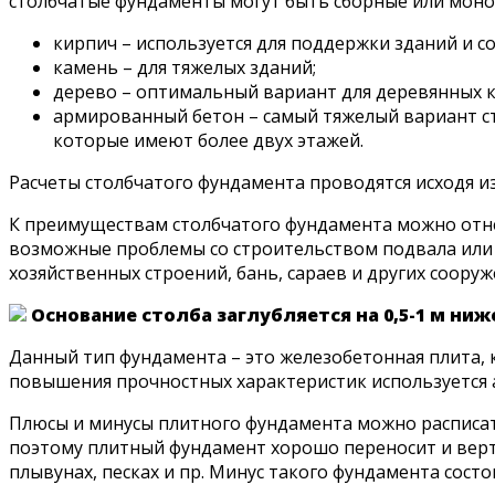
столбчатые фундаменты могут быть сборные или монол
кирпич – используется для поддержки зданий и с
камень – для тяжелых зданий;
дерево – оптимальный вариант для деревянных к
армированный бетон – самый тяжелый вариант с
которые имеют более двух этажей.
Расчеты столбчатого фундамента проводятся исходя и
К преимуществам столбчатого фундамента можно отнес
возможные проблемы со строительством подвала или 
хозяйственных строений, бань, сараев и других соор
Основание столба заглубляется на 0,5-1 м ни
Данный тип фундамента – это железобетонная плита, к
повышения прочностных характеристик используется ар
Плюсы и минусы плитного фундамента можно расписать
поэтому плитный фундамент хорошо переносит и верти
плывунах, песках и пр. Минус такого фундамента сост