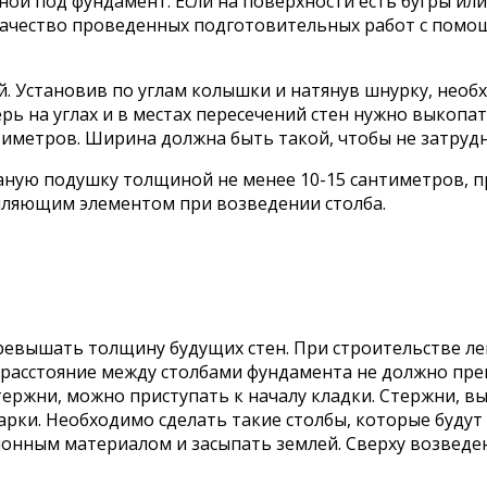
ной под фундамент. Если на поверхности есть бугры ил
качество проведенных подготовительных работ с помо
ей. Установив по углам колышки и натянув шнурку, нео
ь на углах и в местах пересечений стен нужно выкопать
иметров. Ширина должна быть такой, чтобы не затрудн
ную подушку толщиной не менее 10-15 сантиметров, п
пляющим элементом при возведении столба.
ревышать толщину будущих стен. При строительстве ле
расстояние между столбами фундамента не должно пре
тержни, можно приступать к началу кладки. Стержни, 
арки. Необходимо сделать такие столбы, которые будут
ионным материалом и засыпать землей. Сверху возвед