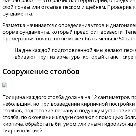
Начало работ — это расчистка территории, определен
слой почвы или отсыпав песком и щебнем. Проверив 
фундамента.
Разметка начинается с определения углов и диагонал
форме фундамента, который предстоит возвести. Тепер
промерзания почвы, но не может быть меньше 50 сант
На дне каждой подготовленной ямы делают песча
вбивают прут из арматуры, который станет скре
Сооружение столбов
Толщина каждого столба должна на 12 сантиметров п
небольшим, но при возведении кирпичной постройки 
столбов, подготовив песчаную подушку и установив с
столба, по окончании кладки срезают с помощью болг
кирпича, обработать битумом или иным гидроизоляц
гидроизоляцией.