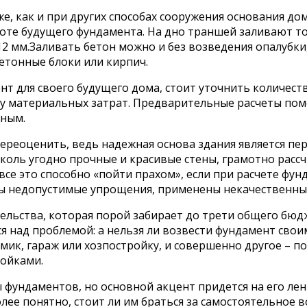
е, как и при других способах сооружения основания до
соте будущего фундамента. На дно траншей заливают то
 мм.Заливать бетон можно и без возведения опалубки, 
бетонные блоки или кирпич.
 для своего будущего дома, стоит уточнить количеств
у материальных затрат. Предварительные расчеты пом
жным.
переоценить, ведь надежная основа здания является п
сколь угодно прочные и красивые стены, грамотно рас
се это способно «пойти прахом», если при расчете фун
ы недопустимые упрощения, применены некачественные
тельства, которая порой забирает до трети общего бюд
ад проблемой: а нельзя ли возвести фундамент своими
омик, гараж или хозпостройку, и совершенно другое –
ройками.
 фундаментов, но основной акцент придется на его лен
лее понятно, стоит ли им браться за самостоятельное 