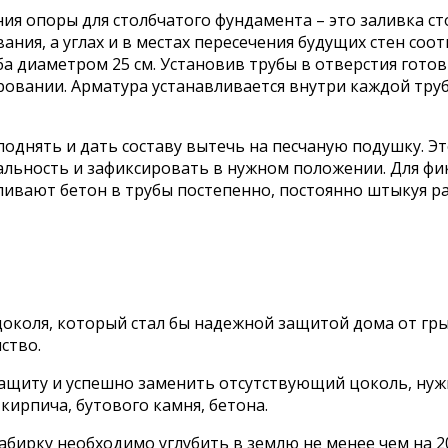
ния опоры для столбчатого фундамента – это заливка с
ания, а углах и в местах пересечения будущих стен со
ба диаметром 25 см. Установив трубы в отверстия гото
ровании. Арматура устанавливается внутри каждой тру
риподнять и дать составу вытечь на песчаную подушку. 
альность и зафиксировать в нужном положении. Для ф
аливают бетон в трубы постепенно, постоянно штыкуя р
цоколя, который стал бы надежной защитой дома от гры
ство.
ащиту и успешно заменить отсутствующий цоколь, нуж
кирпича, бутового камня, бетона.
абирку необходимо углубить в землю не менее чем на 