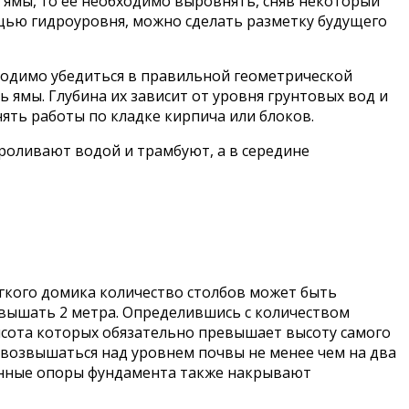
и ямы, то ее необходимо выровнять, сняв некоторый
щью гидроуровня, можно сделать разметку будущего
бходимо убедиться в правильной геометрической
 ямы. Глубина их зависит от уровня грунтовых вод и
ять работы по кладке кирпича или блоков.
роливают водой и трамбуют, а в середине
гкого домика количество столбов может быть
вышать 2 метра. Определившись с количеством
высота которых обязательно превышает высоту самого
 возвышаться над уровнем почвы не менее чем на два
енные опоры фундамента также накрывают