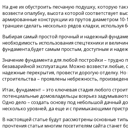
На дне их обустроить песчаную подушку, которую такж
возвести опалубку, высота которой соответствует вы
армированные конструкции из прутов диаметром 10-12
траншеи сделать несколько рядов кладки, используя 
Выбирая самый простой прочный и надежный фундамент
необходимость использования спецтехники и величин
фундамента,будет самым простым, доступным и наде
Значение фундамента для любой постройки – трудно 
безаварийной эксплуатации. Можно возвести любые, 
надежные перекрытия, провести дорогую отделку. Но в
строительства – проявлены небрежность, произведен
Итак, фундамент – это ключевая стадия любого строи
потенциальные домовладельцы всерьез задумываются н
Одно дело – создать основу под небольшой дачный д
несколько уровней, да еще и с примыкающими прист
В настоящей статье будут рассмотрены основные типы
прочтения статьи многим посетителям сайта станет бо