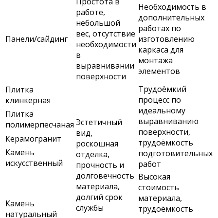
Простота в
Необходимость в
работе,
дополнительных
небольшой
работах по
вес, отсутствие
Панели/сайдинг
изготовлению
необходимости
каркаса для
в
монтажа
выравнивании
элементов
поверхности
Трудоёмкий
Плитка
процесс по
клинкерная
идеальному
Плитка
выравниванию
Эстетичный
полимерпесчаная
поверхности,
вид,
Керамогранит
трудоёмкость
роскошная
Камень
подготовительных
отделка,
искусственный
работ
прочность и
долговечность
Высокая
материала,
стоимость
долгий срок
материала,
Камень
службы
трудоёмкость
натуральный