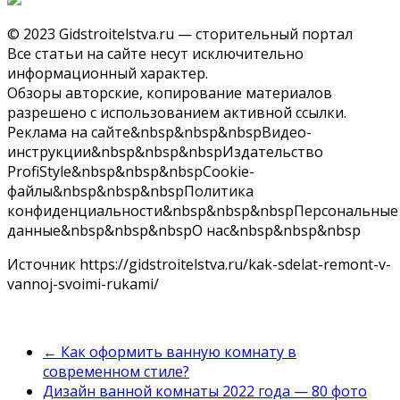
© 2023 Gidstroitelstva.ru — сторительный портал
Все статьи на сайте несут исключительно
информационный характер.
Обзоры авторские, копирование материалов
разрешено с использованием активной ссылки.
Реклама на сайте&nbsp&nbsp&nbspВидео-
инструкции&nbsp&nbsp&nbspИздательство
ProfiStyle&nbsp&nbsp&nbspCookie-
файлы&nbsp&nbsp&nbspПолитика
конфиденциальности&nbsp&nbsp&nbspПерсональные
данные&nbsp&nbsp&nbspО нас&nbsp&nbsp&nbsp
Источник
https://gidstroitelstva.ru/kak-sdelat-remont-v-
vannoj-svoimi-rukami/
←
Как оформить ванную комнату в
современном стиле?
Дизайн ванной комнаты 2022 года — 80 фото