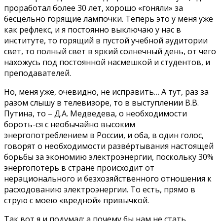
проработал более 30 лет, хорошо «гоняли» за
бесцельно горящие лампочки. Теперь это у меня уже
как рефлекс, и я постоянно выключаю у нас в
институте, то горящий в пустой учебной аудитории
свет, то полный свет в яркий солнечный день, от чего
нахожусь под постоянной насмешкой и студентов, и
преподавателей.
Но, меня уже, очевидно, не исправить… А тут, раз за
разом слышу в телевизоре, то в выступлении В.В.
Путина, то – Д.А. Медведева, о необходимости
бороть-ся с необычайно высоким
энергопотреблением в России, и оба, в один голос,
говорят о необходимости развёртывания настоящей
борьбы за экономию электроэнергии, поскольку 30%
энергопотерь в стране происходит от
нерационального и безхозяйственного отношения к
расходованию электроэнергии. То есть, прямо в
струю с моею «вредной» привычкой.
Так вот я и подумал: а почему бы нам не стать