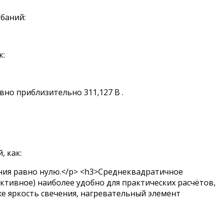
баний:
к:
но приблизительно 311,127 В .
, как: