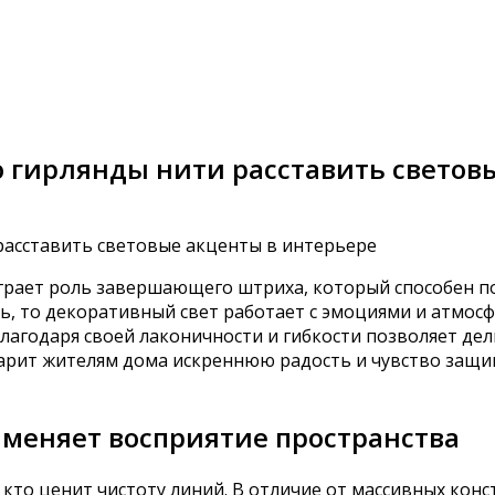
 гирлянды нити расставить светов
играет роль завершающего штриха, который способен п
ь, то декоративный свет работает с эмоциями и атмос
 благодаря своей лаконичности и гибкости позволяет д
дарит жителям дома искреннюю радость и чувство защ
 меняет восприятие пространства
, кто ценит чистоту линий. В отличие от массивных ко