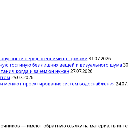
парусности перед осенними штормами
31.07.2026
тную гостиную без лишних вещей и визуального шума
30
ания: когда и зачем он нужен
27.07.2026
оптом
25.07.2026
ии меняют проектирование систем водоснабжения
24.07
точников — имеют обратную ссылку на материал в инте