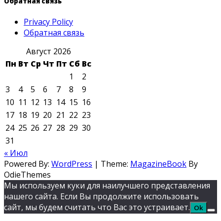
Обратная связь
Privacy Policy
Обратная связь
Август 2026
Пн
Вт
Ср
Чт
Пт
Сб
Вс
1
2
3
4
5
6
7
8
9
10
11
12
13
14
15
16
17
18
19
20
21
22
23
24
25
26
27
28
29
30
31
« Июл
Powered By:
WordPress
|
Theme:
MagazineBook
By
OdieThemes
Мы используем куки для наилучшего представления
нашего сайта. Если Вы продолжите использовать
сайт, мы будем считать что Вас это устраивает.
Ok