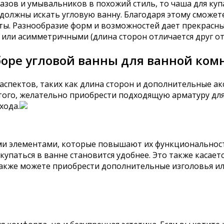
зов и умывальников в похожий стиль, то чаша для купа
е должны искать угловую ванну. Благодаря этому сможе
ты. Разнообразие форм и возможностей дает прекрасн
или асимметричными (длина сторон отличается друг от 
боре угловой ванны для ванной ком
спектов, таких как длина сторон и дополнительные акс
того, желательно приобрести подходящую арматуру для
хода.
 элементами, которые повышают их функциональность
купаться в ванне становится удобнее. Это также касает
также можете приобрести дополнительные изголовья ил