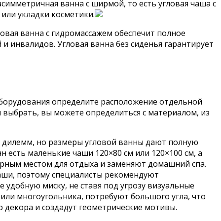
симметричная ванна с ширмой, то есть угловая чаша с
 или укладки косметики.
ловая ванна с гидромассажем обеспечит полное
 и инвалидов. Угловая ванна без сиденья гарантирует
оборудования определите расположение отдельной
я выбрать, вы можете определиться с материалом, из
м дилемм, но размеры угловой ванны дают полную
н есть маленькие чаши 120×80 см или 120×100 см, а
карным местом для отдыха и заменяют домашний спа.
аши, поэтому специалисты рекомендуют
е удобную миску, не ставя под угрозу визуальные
ли многоугольника, потребуют большого угла, что
 декора и создадут геометрические мотивы.