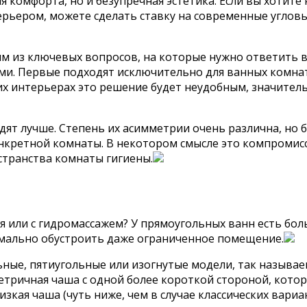
я комфорта, но и безупречная эстетика. Если вы хоти
ерьером, можете сделать ставку на современные углов
 из ключевых вопросов, на которые нужно ответить в 
и. Первые подходят исключительно для ванных комнат
их интерьерах это решение будет неудобным, значител
ят лучше. Степень их асимметрии очень различна, но 
нкретной комнаты. В некотором смысле это компромис
странства комнаты гигиены.
я или с гидромассажем? У прямоугольных ванн есть бо
имально обустроить даже ограниченное помещение.
ьные, пятиугольные или изогнутые модели, так называ
етричная чаша с одной более короткой стороной, кото
зкая чаша (чуть ниже, чем в случае классических вариа