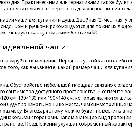
ого дня. Практическими альтернативами также будет а
ет дополнительную поверхность для расположения тела
ация чаши для купания и душа. Двойная (2-местная) уг
с сиденьем и ручками рекомендуется для пожилых людей
рекомендуют ванну с низкими бортами.
ы идеальной чаши
спланируйте помещение. Перед покупкой какого-либо 
е того, как вы узнаете, какой размер чаши для купани
ожна. Обустройство небольшой площади связано с рядо
о сантиметра доступного пространства. В сегменте ван
×120 см, 130×130 или 190×140 см, которые являются ши
ой будут занимать меньше места, чем симметричные ч
о размеру. Благодаря этому можно будет поместить в не
 одинаковыми сторонами, напоминающие вид трапеции и
странстве. Предложения улучшат современный характер