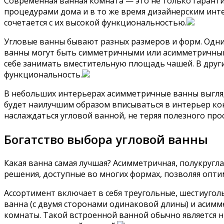
Современная ванная комната — это не только гаранти
процедурами дома и в то же время дизайнерским инт
сочетается с их высокой функциональностью.
Угловые ванны бывают разных размеров и форм. Одним
ванны могут быть симметричными или асимметричным
себе занимать вместительную площадь чашей. В друг
функциональность.
В небольших интерьерах асимметричные ванны выгляд
будет наилучшим образом вписываться в интерьер ко
наслаждаться угловой ванной, не теряя полезного про
Богатство выбора угловой ванны
Какая ванна самая лучшая? Асимметричная, полукругла
решения, доступные во многих формах, позволяя опт
Ассортимент включает в себя треугольные, шестиугол
ванна (с двумя сторонами одинаковой длины) и асимм
комнаты. Такой встроенной ванной обычно является ни