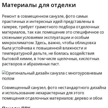
Фото интерьера совмещенного санузла, облицовка
панелями ПВХ
Плитка
Плитка – это классический вариант отделки санузла,
что обусловлено практичностью, надежностью,
эстетикой, гигиеничностью и исключительными
физико-механическими характеристиками
материала. Конечно, отделать санузел кафелем –
мероприятие дорогостоящее, но долговечность и
практичность плитки со временем оправдывает
затраты.
Ремонт совмещенного санузла в хрущевке,
зонирование контрастной плиткой
Для стен обычно используют гладкую плитку с