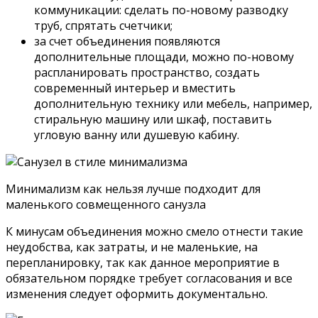
канализации под углом в 45 о .
Раковина для умывания размещается на высоте
800-860 мм от пола, ее удобная ширина 500-600
мм.
От умывальника до боковой стены должно быть
хотя бы 200 мм, чтобы не биться локтями.
От умывальника до унитаза не менее 250 мм.
Перед умывальником следует оставить 700 мм
свободного пространства.
Если стоит 2 раковины для умывания, то их
необходимо разместить на 250 мм друг от друга,
а между смесителями оставляют 900 мм.
Если дом двух и более этажный, то санузлы
должны размещаться друг над другом, над
жилыми комнатами их размещать нельзя.
Дизайн совмещенного санузла с ванной, сочетание
декоративной штукатурки и дерева в интерьере