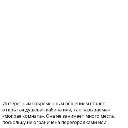
Помощь могут оказать различные компьютерные
программы, в базе которых можно подобрать
соответствующий отделочный материал, сделать
раскладку и расположить мебель. Таким образом,
получится создать очень схожее визуальное
отображение будущей ванной комнаты, почти как на
фото. И исправить все нюансы да начала ремонта, а
не во время и тем более, после.
Планировка и дизайна
совмещенного санузла
Ванная и туалет – помещения скромных размеров,
где следует разместить много функциональных
бытовых зон и инженерных сооружений, поэтому,
делая ремонт, все чаще принимается решение в
пользу совмещенного санузла.
В этой статье взвесим все «за» и «против»