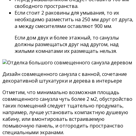
Совмещенный санузел, фото нестандартного дизайна
и использование нехарактерных для этого
помещения отделочных материалов: дерево и обои
Панели ПВХ
Отделка совмещенного санузла пластиковыми
панелями на сегодняшний день один из самых
недорогих и востребованных вариантов сделать
ремонт в санузле своими руками. Но нельзя не
подчеркнуть, что и без того малогабаритные
помещения, при монтаже панелей теряют по 50-100
мм с каждой стороны. Но при этом материал легкий,
прост в монтаже, не боится плесени и грибка, и не
требует никакой дополнительной финишной
отделки, благодаря чему панели ПВХ занимают
лидирующие позиции среди материалов для