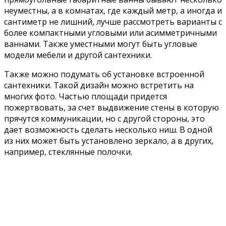
Интересным современным решением станет
открытая душевая кабина или, так называемая
«мокрая комната». Она не занимает много места,
поскольку не ограничена перегородками или
поддоном, в крайнем случае, устанавливается лишь
прозрачная ширма, которая может убираться к стене.
Скептики, которые не верят, что таким образом
получится освободить значительную площадь, могут
посмотреть фото необычных дизайнов и убедится.
Создание дизайн-проекта
Прежде чем приступить к глобальной
реконструкции, стоит создать дизайн-проект, а если
проще, то рисунок ванной комнаты после ремонта в
масштабе. Но далеко не все могут похвастаться
художественными способностями, что несколько
усложняет работу.