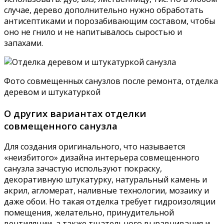
Для отделки маленьких совмещенных санузлов
рекомендуется использовать материалы с глянцевой
текстурой, светлых, пастельных тонов: беж, крем,
белый, песочный, светло-голубые и зеленые оттенки,
серый в сочетании с коралловым, приглушенным
желтым, оливковым, розовым и фиолетовым.
Частичное совмещение санузла в панельном доме,
контрастные цвета в отделке
Чтобы совмещенный узел был не только
отремонтированным, красивым, но и стильным,
воспользуйтесь советами для декорации:
Дворцовый стиль — белая керамика, зеркала,
лепнина, изящная мебель, позолота или
бронзовые вычурные элементы.
Морскую тематику как нельзя лучше подчеркнут
синие, голубые, песочные и желтые цвета в