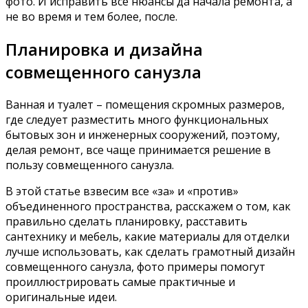
маленького совмещенного санузла
К минусам объединения можно смело отнести такие
неудобства, как затраты, и не маленькие, на
перепланировку, так как данное мероприятие в
обязательном порядке требует согласования и все
изменения следует оформить документально.
Фото дизайна совмещенного санузла, эргономичная
расстановка сантехники
Так же санузел лучше не совмещать, если семья
многочисленная и в ней есть дети. Ну и конечно,
совместить санузел не представляется возможным,
если стена между ванной и туалетом несущая.
Оригинальное оформление санузла, варианты
комбинирования материалов