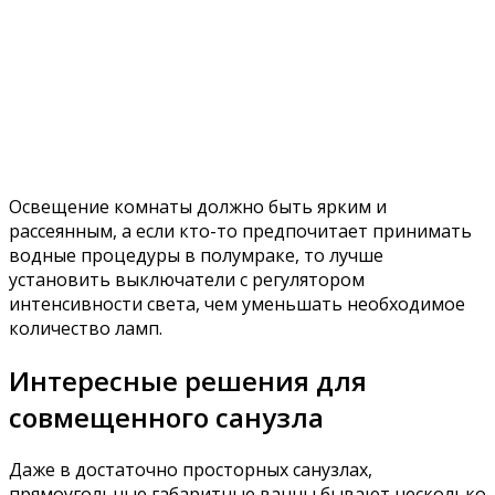
совмещенного санузла
Даже в достаточно просторных санузлах,
прямоугольные габаритные ванны бывают несколько
неуместны, а в комнатах, где каждый метр, а иногда и
сантиметр не лишний, лучше рассмотреть варианты с
более компактными угловыми или асимметричными
ваннами. Также уместными могут быть угловые
модели мебели и другой сантехники.
Также можно подумать об установке встроенной
сантехники. Такой дизайн можно встретить на
многих фото. Частью площади придется
пожертвовать, за счет выдвижение стены в которую
прячутся коммуникации, но с другой стороны, это
дает возможность сделать несколько ниш. В одной
из них может быть установлено зеркало, а в других,
например, стеклянные полочки.