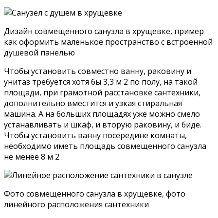
бюджетного ремонта.
Фото совмещенного санузла в хрущевке, песочные
тона отделки зрительно увеличивают комнату
На узкие стены панели рекомендуются крепить
горизонтально, чтобы визуально раздвинуть
границы помещения, для усиления эффекта можно
использовать глянцевые текстуры.
На глянцевых поверхностях загрязнения от
воды и пены бросаются в глаза, на матовых
панелях такие огрехи менее заметны.
Глянец моют только щадящими
растворами, его нельзя тереть абразивами,
так как на нем видны даже
микроцарапины.