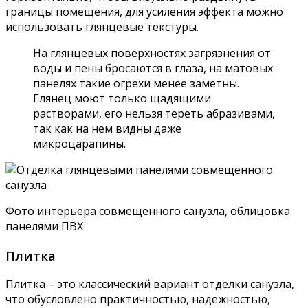
облицовку деревом ванных и туалетов можно
встретить в частных домах, в квартирах же для
отделки санузла дерево, как правило, комбинируют с
другими материалами.
Из-за сложного микроклимата совмещенного санузла
не все породы пригодны для отделки, смело можно
использовать: дуб, вяз, лиственницу, тис. Но в любом
случае, дерево дополнительно нужно обработать
антисептиками и порозабивающим составом, чтобы
оно не гнило и не напитывалось сыростью и
запахами.
Фото совмещенных санузлов после ремонта, отделка
деревом и штукатуркой
О других вариантах отделки
совмещенного санузла