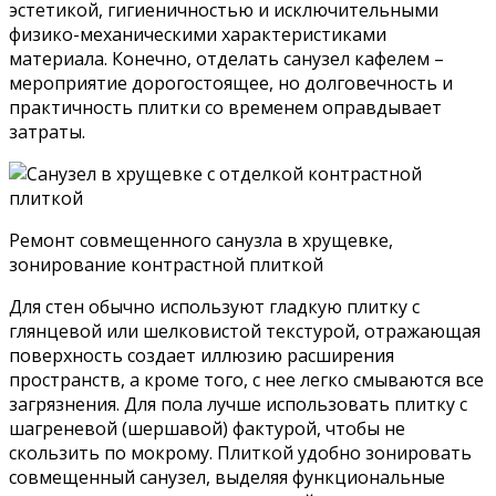
Для создания оригинального, что называется
«неизбитого» дизайна интерьера совмещенного
санузла зачастую используют покраску,
декоративную штукатурку, натуральный камень и
акрил, агломерат, наливные технологии, мозаику и
даже обои. Но такая отделка требует гидроизоляции
помещения, желательно, принудительной
вентиляции, а также тщательного выравнивания и
подготовки поверхностей.
Ремонт совмещенного санузла, оригинальный
интерьер с использованием декоративных вставок
Дополнительные мероприятия трудоемки, требуют
привлечения специалистов, тянут за собой
значительные расходы, к тому же цены на эти
материалы значительно высоки, поэтому такая
отделка совмещенного санузла оправдана при
элитном капитальном ремонте, и обычно ее