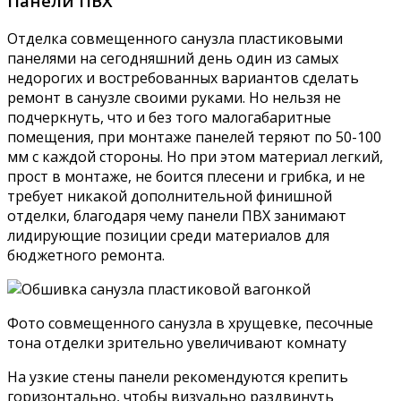
глянцевой или шелковистой текстурой, отражающая
поверхность создает иллюзию расширения
пространств, а кроме того, с нее легко смываются все
загрязнения. Для пола лучше использовать плитку с
шагреневой (шершавой) фактурой, чтобы не
скользить по мокрому. Плиткой удобно зонировать
совмещенный санузел, выделяя функциональные
пространства при помощи разной текстуры,
контраста цветов, бордюров или декоративных
вставок.
Интерьер совмещенного санузла маленького
размера, перепланировка в хрущевке
Дерево
Деревянная отделка санузла, прямо скажем, не самый
популярный способ сделать ремонт. Чаще всего