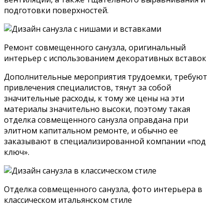
отделке, декоративные вставки с рыбками,
ракушками, плавные переходы (волны) из одной
зоны в другую.
Большой совмещенный санузел в морском стиле
Ретро – это массивная ванна на изогнутых
ножках, винтажные смесители – венлиля-
барашки, раковина из латуни, мебель из
брошированного дерева.
Винтажные элементы декора подчеркнут стиль
совмещенного пространства и добавят интерьеру
выразительности
Хай-тек – это глянец и чистые контрастные
цвета: металлик, бело-черный, красно-белый
(черный), новомодная душевая кабина со