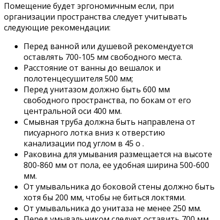
необходимо иметь площадь совмещенного санузла
не менее 8 м 2 .
Фото совмещенного санузла в хрущевке, фото
линейного расположения сантехники
Материалы для отделки
Ремонт в совмещенном санузле, фото самых
практичных и интересных идей представлены в
галерее, требует грамотного подбора отделочных
материалов, так как помещение это специфичное со
сложными условиями эксплуатации и особым
микроклиматом. Здесь, важно, чтобы облицовка
была устойчива к повышенной влажности и
температурной дельте, не боялась воздействия
бытовой химии, в том числе щелочных, кислотных
растворов и абразивных паст.