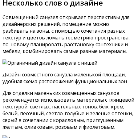
всевозможными опциями, смесители с
регулятором температуры, грамотно
продуманный сценарий света.
Интерьер совмещенного санузла в стиле хай тек
Кантри (прованс, русский стиль, шале,
средиземноморье) – дерево в отделке или
плитка с текстурой, имитирующей дерево,
простые полочки, занавески с расцветкой,
характерной деревенскому колориту (цветочки,
лен).
Прованс – это неизменный колорит и самобытность
деревенского уклада
Модерн – кафель или панели пвх спокойных
расцветок, монохромные или с каменной