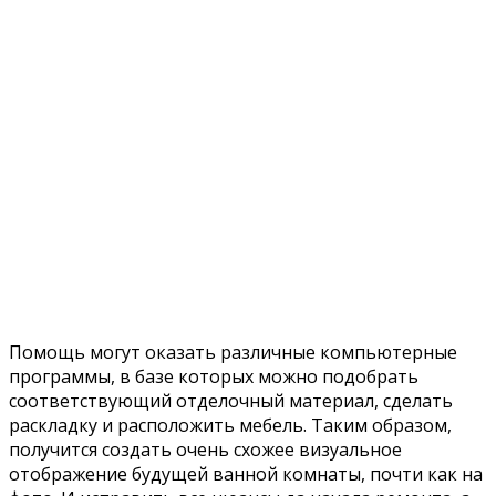
обустроить 3 кв. м.
Положительные стороны совмещения:
так как убирается промежуточная стена и одна
дверь, то появляется значительная экономия
финансовых средств на отделочных материалах;
можно более удобно и компактно разместить
коммуникации: сделать по-новому разводку
труб, спрятать счетчики;
за счет объединения появляются
дополнительные площади, можно по-новому
распланировать пространство, создать
современный интерьер и вместить
дополнительную технику или мебель, например,
стиральную машину или шкаф, поставить
угловую ванну или душевую кабину.
Минимализм как нельзя лучше подходит для