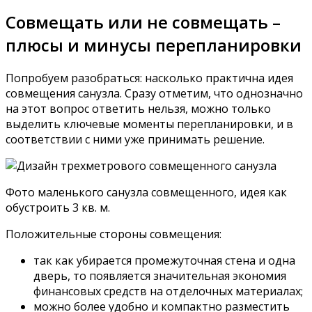
Планировка совмещенного
санузла
Проект совмещенного санузла выполняется так,
чтобы в совокупности добиться максимального
комфорта и функциональности помещения.
Помещение будет эргономичным если, при
организации пространства следует учитывать
следующие рекомендации:
Перед ванной или душевой рекомендуется
оставлять 700-105 мм свободного места.
Расстояние от ванны до вешалок и
полотенцесушителя 500 мм;
Перед унитазом должно быть 600 мм
свободного пространства, по бокам от его
центральной оси 400 мм.
Смывная труба должна быть направлена от
писуарного лотка вниз к отверстию