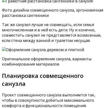
Отметим, что минимально возможная площадь
совмещенного санузла чуть более 2 м2, обустройство
таких помещений следует тщательно продумать,
например, лучше установить компактную душевую
кабину, или вмонтировать встраиваемую
помывочную панель, и отгородить пространство
специальными экранами.
Дизайн совмещенного санузла в хрущевке, пример
как оформить маленькое пространство с встроенной
душевой панелью
Чтобы установить совместно ванну, раковину и
унитаз требуется хотя бы 3,3 м 2 по полу, на такой
площади, при грамотной расстановке сантехники,
дополнительно вместится и узкая стиральная
машина. А на больших площадях уже можно смело
устанавливать и шкаф, и вторую раковину, и биде.
Чтобы установить ванну посередине комнаты,