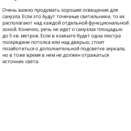
Очень важно продумать хорошее освещение для
санузла. Если это будут точечные светильники, то их
располагают над каждой отдельной функциональной
зоной. Конечно, речь не идет о санузлах площадью
до 5 кв. метров. Если в комнате будет одна люстра
посередине потолка или над дверью, стоит
позаботиться о дополнительной подсветке зеркала,
но в тоже время в нем не должен отражаться
источник света.
Освещение комнаты должно быть ярким и
рассеянным, а если кто-то предпочитает принимать
водные процедуры в полумраке, то лучше
установить выключатели с регулятором
интенсивности света, чем уменьшать необходимое
количество ламп.
Интересные решения для