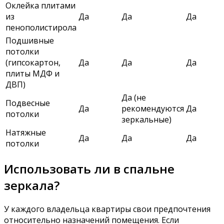
Оклейка плитами
из
Да
Да
Да
пенополистирола
Подшивные
потолки
(гипсокартон,
Да
Да
Да
плиты МДФ и
ДВП)
Да (не
Подвесные
Да
рекомендуются
Да
потолки
зеркальные)
Натяжные
Да
Да
Да
потолки
Использовать ли в спальне
зеркала?
У каждого владельца квартиры свои предпочтения
относительно назначений помещения. Если