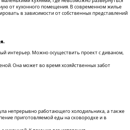
с маленькими кухнями, где невозможно развернуться
иную от кухонного помещения. В современном жилье
ировать в зависимости от собственных представлений
я.
ый интерьер. Можно осуществить проект с диваном,
еной. Она может во время хозяйственных забот
 гула непрерывно работающего холодильника, а также
ипение приготовляемой еды на сковородке и в