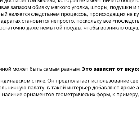
 достигая той мебели, которая не имеет ничего общего 
ая запахом обивку мягкого уголка, шторы, подушки и 
й является следствием процессов, происходящих на кух
дратах становится непросто, поскольку все «последст
остаточно даже немытой посуды, чтобы возникло ощущ
иной может быть самым разным.
Это зависит от вкус
ндинавском стиле. Он предполагает использование све
больничную палату, в такой интерьер добавляют яркие 
ет наличие орнаментов геометрических форм, к примеру,