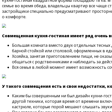
Кухня-гостиная квадратной формы площадью 18 кв. м 
семье во время обеда, владельцы квартир все чаще с
застройщики специально предусматривают просторные
о комфорте.
Совмещенная кухня-гостиная имеет ряд очень 
Большая комната вместо двух отдельных тесных
барной стойкой или столовой, оформленных в е
Хозяйка, занятая приготовлением пищи, не оказы
общаться с родственниками и наблюдать за дейс
Вся семья в любой момент имеет возможность соб
У такого совмещения есть и свои недостатки, к
Каким бы совершенным ни был дизайн кухни-гост
другой техники, которая время от времени включ
кастрюле, которые порой мешают слышать звуки