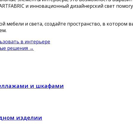
ARTFABRIC и инновационный дизайнерский свет помогут
й мебели и света, создайте пространство, в котором в
ем.
льзовать в интерьере
ные решения
→
теллажами и шкафами
одном изделии