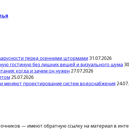
лья
парусности перед осенними штормами
31.07.2026
тную гостиную без лишних вещей и визуального шума
30
ания: когда и зачем он нужен
27.07.2026
оптом
25.07.2026
ии меняют проектирование систем водоснабжения
24.07
точников — имеют обратную ссылку на материал в инте