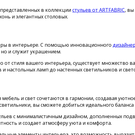
 представленных в коллекции
стульев от ARTFABRIC
, в
онь и элегантных столовых.
еры в интерьере. С помощью инновационного
дизайнер
 но и служит украшением.
о от стиля вашего интерьера, существует множество в
в и настольных ламп до настенных светильников и све
 мебель и свет сочетаются в гармонии, создавая уютно
е светильники, вы сможете добиться идеального баланс
ульев с минималистичным дизайном, дополненных подв
тность и создает атмосферу уюта и комфорта.
альные элементы интерьера, это возможность выразить 