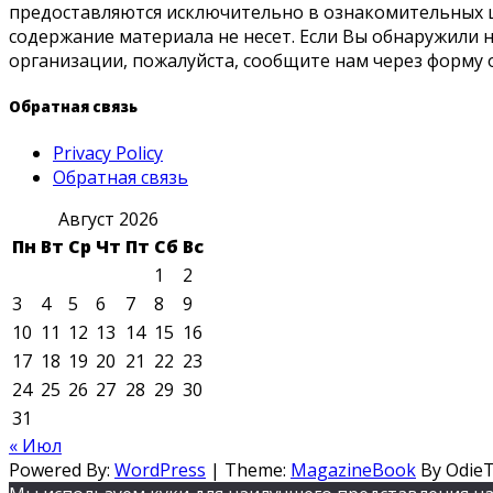
предоставляются исключительно в ознакомительных ц
содержание материала не несет. Если Вы обнаружили
организации, пожалуйста, сообщите нам через форму 
Обратная связь
Privacy Policy
Обратная связь
Август 2026
Пн
Вт
Ср
Чт
Пт
Сб
Вс
1
2
3
4
5
6
7
8
9
10
11
12
13
14
15
16
17
18
19
20
21
22
23
24
25
26
27
28
29
30
31
« Июл
Powered By:
WordPress
|
Theme:
MagazineBook
By Odie