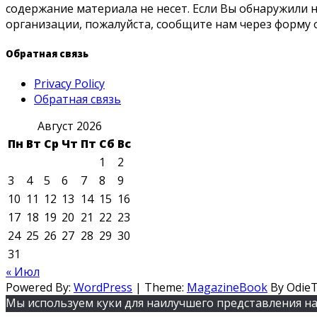
содержание материала не несет. Если Вы обнаружили
организации, пожалуйста, сообщите нам через форму 
Обратная связь
Privacy Policy
Обратная связь
Август 2026
Пн
Вт
Ср
Чт
Пт
Сб
Вс
1
2
3
4
5
6
7
8
9
10
11
12
13
14
15
16
17
18
19
20
21
22
23
24
25
26
27
28
29
30
31
« Июл
Powered By:
WordPress
|
Theme:
MagazineBook
By Odie
Мы используем куки для наилучшего представления наш