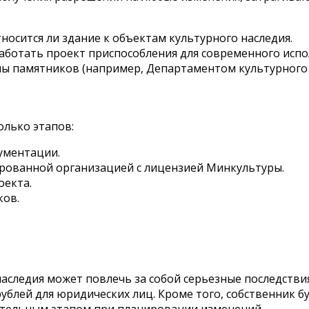
осится ли здание к объектам культурного наследия.
работать проект приспособления для современного испо
ны памятников (например, Департаментом культурного 
олько этапов:
ументации.
рованной организацией с лицензией Минкультуры.
оекта.
ков.
аследия может повлечь за собой серьезные последствия
ублей для юридических лиц. Кроме того, собственник бу
зательным этапом при планировании изменений.