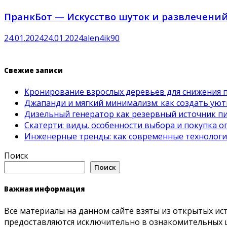
ПранкБот — Искусство шуток и развлечен
24.01.2024
24.01.2024
alen4ik90
Свежие записи
Кронирование взрослых деревьев для снижения 
Джапанди и мягкий минимализм: как создать ую
Дизельный генератор как резервный источник пит
Скатерти: виды, особенности выбора и покупка 
Инженерные тренды: как современные технолог
Поиск
Поиск
Важная информация
Все материалы на данном сайте взяты из открытых ис
предоставляются исключительно в ознакомительных ц