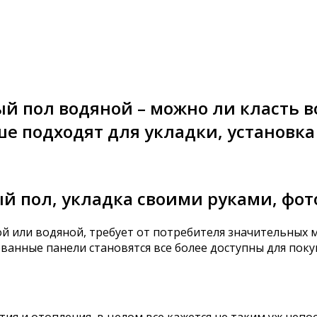
й пол водяной – можно ли класть в
ше подходят для укладки, установк
й пол, укладка своими руками, фот
ой или водяной, требует от потребителя значительных 
ованные панели становятся все более доступны для поку
тия и отопления, в целом все кажется не таким уж не