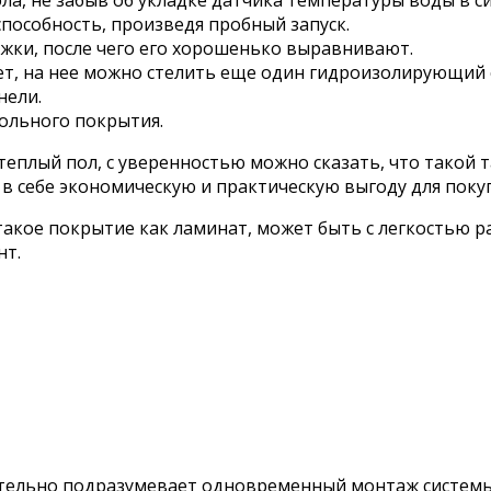
а, не забыв об укладке датчика температуры воды в си
пособность, произведя пробный запуск.
жки, после чего его хорошенько выравнивают.
т, на нее можно стелить еще один гидроизолирующий 
нели.
польного покрытия.
 теплый пол, с уверенностью можно сказать, что такой 
 себе экономическую и практическую выгоду для покуп
акое покрытие как ламинат, может быть с легкостью р
нт.
зательно подразумевает одновременный монтаж системы