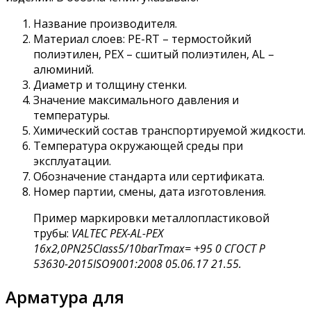
Название производителя.
Материал слоев: PE-RT – термостойкий
полиэтилен, PEX – сшитый полиэтилен, AL –
алюминий.
Диаметр и толщину стенки.
Значение максимального давления и
температуры.
Химический состав транспортируемой жидкости.
Температура окружающей среды при
эксплуатации.
Обозначение стандарта или сертификата.
Номер партии, смены, дата изготовления.
Пример маркировки металлопластиковой
трубы:
VALTEC
PEX-AL-PEX
16х2,0
PN
25
Class
5/10
bar
Tmax
= +95
0
C
ГОСТ Р
53630-2015
ISO
9001:2008 05.06.17 21.55.
Арматура для