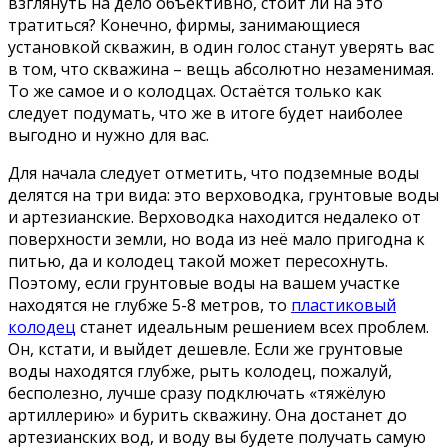
взглянуть на дело объективно, стоит ли на это
тратиться? Конечно, фирмы, занимающиеся
установкой скважин, в один голос станут уверять вас
в том, что скважина – вещь абсолютно незаменимая.
То же самое и о колодцах. Остаётся только как
следует подумать, что же в итоге будет наиболее
выгодно и нужно для вас.
Для начала следует отметить, что подземные воды
делятся на три вида: это верховодка, грунтовые воды
и артезианские. Верховодка находится недалеко от
поверхности земли, но вода из неё мало пригодна к
питью, да и колодец такой может пересохнуть.
Поэтому, если грунтовые воды на вашем участке
находятся не глубже 5-8 метров, то
пластиковый
колодец
станет идеальным решением всех проблем.
Он, кстати, и выйдет дешевле. Если же грунтовые
воды находятся глубже, рыть колодец, пожалуй,
бесполезно, лучше сразу подключать «тяжёлую
артиллерию» и бурить скважину. Она достанет до
артезианских вод, и воду вы будете получать самую