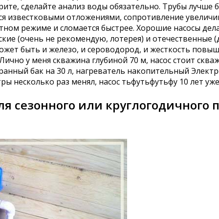
урите, сделайте анализ воды обязательно. Трубы лучше 
я известковыми отложениями, сопротивление увеличива
етном режиме и сломается быстрее. Хорошие насосы дела
кие (очень не рекомендую, лотерея) и отечественные (
жет быть и железо, и сероводород, и жесткость повыше
Лично у меня скважина глубиной 70 м, насос стоит скв
ранный бак на 30 л, нагреватель накопительный Электро
ы несколько раз менял, насос тьфутьфутьфу 10 лет уже
ля сезонного или круглогодичного 