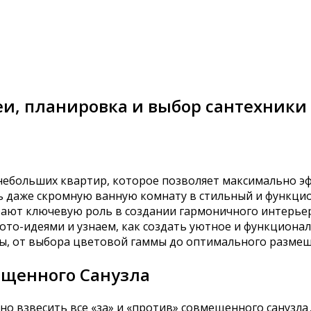
еи, планировка и выбор сантехники
небольших квартир, которое позволяет максимально э
 даже скромную ванную комнату в стильный и функци
ают ключевую роль в создании гармоничного интерьер
то-идеями и узнаем, как создать уютное и функциона
ы, от выбора цветовой гаммы до оптимального размещ
ещенного Санузла
о взвесить все «за» и «против» совмещенного санузл