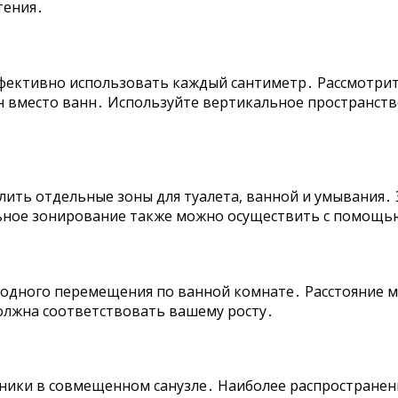
тения․
ективно использовать каждый сантиметр․ Рассмотрите
н вместо ванн․ Используйте вертикальное пространств
ть отдельные зоны для туалета, ванной и умывания․
ьное зонирование также можно осуществить с помощь
бодного перемещения по ванной комнате․ Расстояние 
должна соответствовать вашему росту․
ики в совмещенном санузле․ Наиболее распространенн