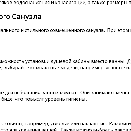
ояков водоснабжения и канализации, а также размеры
ого Санузла
нального и стильного совмещенного санузла․ При это
возможность установки душевой кабины вместо ванны․ 
ну, выбирайте компактные модели, например, угловые 
ие для небольших ванных комнат․ Они занимают меньше
биде, что повысит уровень гигиены․
аковины, например, угловые или накладные․ Раковин
есто для хранения вещей․ Также можно выбрать раков