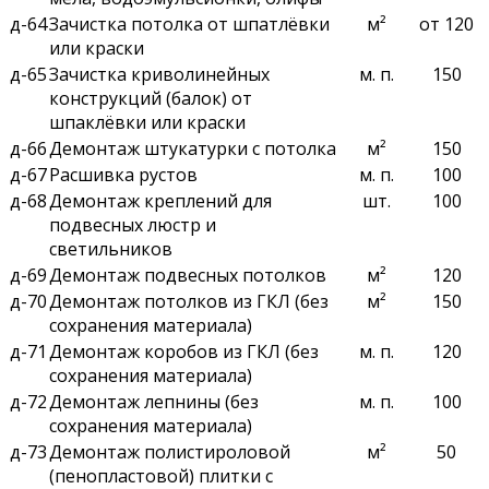
д-64
Зачистка потолка от шпатлёвки
м²
от 120
или краски
д-65
Зачистка криволинейных
м. п.
150
конструкций (балок) от
шпаклёвки или краски
д-66
Демонтаж штукатурки с потолка
м²
150
д-67
Расшивка рустов
м. п.
100
д-68
Демонтаж креплений для
шт.
100
подвесных люстр и
светильников
д-69
Демонтаж подвесных потолков
м²
120
д-70
Демонтаж потолков из ГКЛ (без
м²
150
сохранения материала)
д-71
Демонтаж коробов из ГКЛ (без
м. п.
120
сохранения материала)
д-72
Демонтаж лепнины (без
м. п.
100
сохранения материала)
д-73
Демонтаж полистироловой
м²
50
(пенопластовой) плитки с