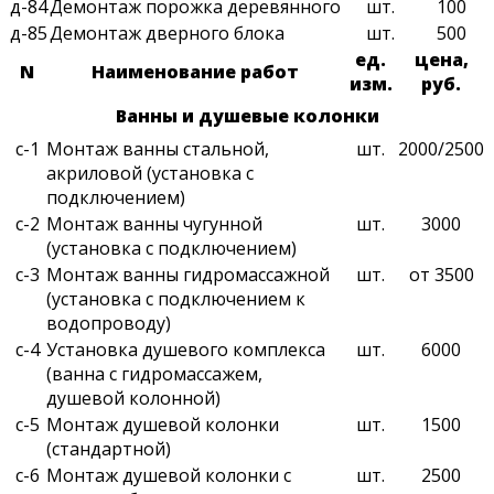
д-84
Демонтаж порожка деревянного
шт.
100
д-85
Демонтаж дверного блока
шт.
500
ед.
цена,
N
Наименование работ
изм.
руб.
Ванны и душевые колонки
с-1
Монтаж ванны стальной,
шт.
2000/2500
акриловой (установка с
подключением)
с-2
Монтаж ванны чугунной
шт.
3000
(установка с подключением)
с-3
Монтаж ванны гидромассажной
шт.
от 3500
(установка с подключением к
водопроводу)
с-4
Установка душевого комплекса
шт.
6000
(ванна с гидромассажем,
душевой колонной)
с-5
Монтаж душевой колонки
шт.
1500
(стандартной)
с-6
Монтаж душевой колонки с
шт.
2500