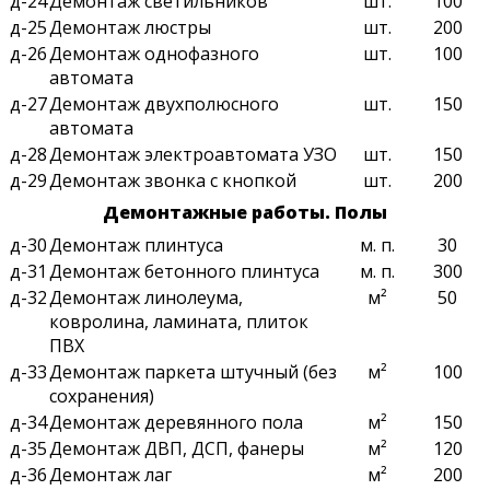
д-24
Демонтаж светильников
шт.
100
д-25
Демонтаж люстры
шт.
200
д-26
Демонтаж однофазного
шт.
100
автомата
д-27
Демонтаж двухполюсного
шт.
150
автомата
д-28
Демонтаж электроавтомата УЗО
шт.
150
д-29
Демонтаж звонка с кнопкой
шт.
200
Демонтажные работы. Полы
д-30
Демонтаж плинтуса
м. п.
30
д-31
Демонтаж бетонного плинтуса
м. п.
300
д-32
Демонтаж линолеума,
м²
50
ковролина, ламината, плиток
ПВХ
д-33
Демонтаж паркета штучный (без
м²
100
сохранения)
д-34
Демонтаж деревянного пола
м²
150
д-35
Демонтаж ДВП, ДСП, фанеры
м²
120
д-36
Демонтаж лаг
м²
200