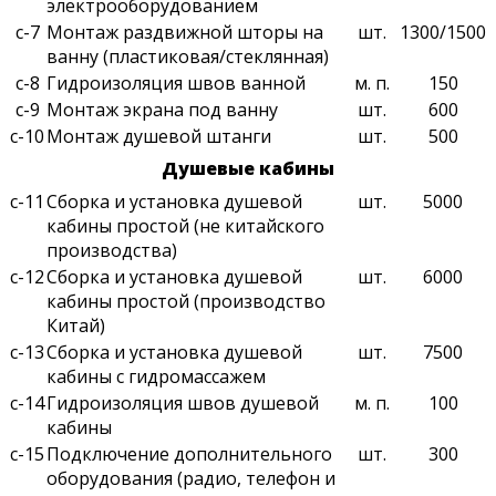
электрооборудованием
с-7
Монтаж раздвижной шторы на
шт.
1300/1500
ванну (пластиковая/стеклянная)
с-8
Гидроизоляция швов ванной
м. п.
150
с-9
Монтаж экрана под ванну
шт.
600
с-10
Монтаж душевой штанги
шт.
500
Душевые кабины
с-11
Сборка и установка душевой
шт.
5000
кабины простой (не китайского
производства)
с-12
Сборка и установка душевой
шт.
6000
кабины простой (производство
Китай)
с-13
Сборка и установка душевой
шт.
7500
кабины с гидромассажем
с-14
Гидроизоляция швов душевой
м. п.
100
кабины
с-15
Подключение дополнительного
шт.
300
оборудования (радио, телефон и