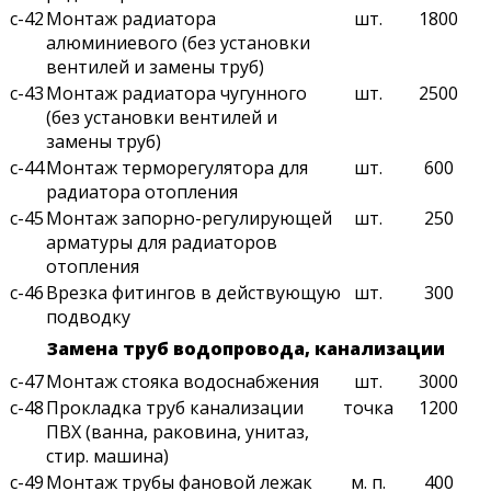
с-42
Монтаж радиатора
шт.
1800
алюминиевого (без установки
вентилей и замены труб)
с-43
Монтаж радиатора чугунного
шт.
2500
(без установки вентилей и
замены труб)
с-44
Монтаж терморегулятора для
шт.
600
радиатора отопления
с-45
Монтаж запорно-регулирующей
шт.
250
арматуры для радиаторов
отопления
с-46
Врезка фитингов в действующую
шт.
300
подводку
Замена труб водопровода, канализации
с-47
Монтаж стояка водоснабжения
шт.
3000
с-48
Прокладка труб канализации
точка
1200
ПВХ (ванна, раковина, унитаз,
стир. машина)
с-49
Монтаж трубы фановой лежак
м. п.
400