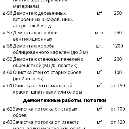
материала)
д-56
Демонтаж деревянных
м²
250
встроенных шкафов, ниш,
антресолей и т.д.
д-57
Демонтаж коробов
м. п.
250
вентиляционных
д-58
Демонтаж короба
шт.
1200
облицованного кафелем (до 3 м)
д-59
Демонтаж стеновых панелей с
м²
200
обрешеткой (МДФ, пластик)
д-60
Очистка стен от старых обоев
м²
100
(до 2-х слоёв)
д-61
Очистка стен от масляной
м²
от 150
краски, шпатлевки или олифы
Демонтажные работы. Потолки
д-62
Зачистка потолка от старых
м²
от 100
обоев
д-63
Зачистка потолка от извести,
м²
от 120
мела, водоэмульсионки, олифы