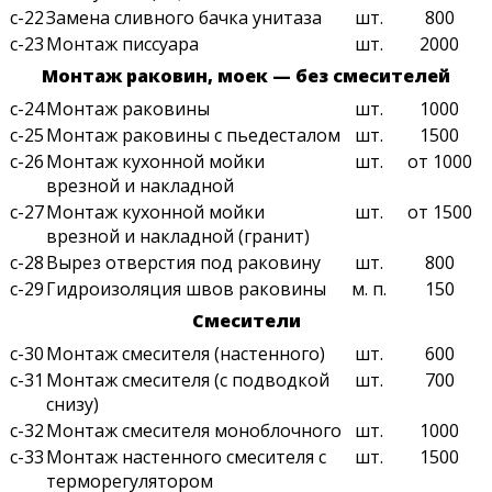
с-22
Замена сливного бачка унитаза
шт.
800
с-23
Монтаж писсуара
шт.
2000
Монтаж раковин, моек — без смесителей
с-24
Монтаж раковины
шт.
1000
с-25
Монтаж раковины с пьедесталом
шт.
1500
с-26
Монтаж кухонной мойки
шт.
от 1000
врезной и накладной
с-27
Монтаж кухонной мойки
шт.
от 1500
врезной и накладной (гранит)
с-28
Вырез отверстия под раковину
шт.
800
с-29
Гидроизоляция швов раковины
м. п.
150
Смесители
с-30
Монтаж смесителя (настенного)
шт.
600
с-31
Монтаж смесителя (с подводкой
шт.
700
снизу)
с-32
Монтаж смесителя моноблочного
шт.
1000
с-33
Монтаж настенного смесителя с
шт.
1500
терморегулятором