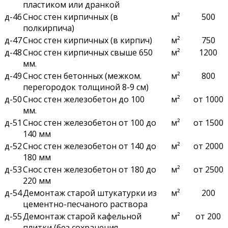
пластиком или дранкой
д-46
Снос стен кирпичных (в
м²
500
полкирпича)
д-47
Снос стен кирпичных (в кирпич)
м²
750
д-48
Снос стен кирпичных свыше 650
м²
1200
мм.
д-49
Снос стен бетонных (межком.
м²
800
перегородок толщиной 8-9 см)
д-50
Снос стен железобетон до 100
м²
от 1000
мм.
д-51
Снос стен железобетон от 100 до
м²
от 1500
140 мм
д-52
Снос стен железобетон от 140 до
м²
от 2000
180 мм
д-53
Снос стен железобетон от 180 до
м²
от 2500
220 мм
д-54
Демонтаж старой штукатурки из
м²
200
цементно-песчаного раствора
д-55
Демонтаж старой кафельной
м²
от 200
плитки (без сохранения