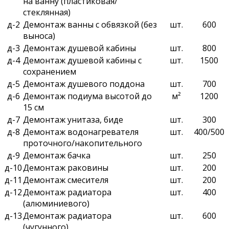
на ванну (пластиковая/
стеклянная)
д-2
Демонтаж ванны с обвязкой (без
шт.
600
выноса)
д-3
Демонтаж душевой кабины
шт.
800
д-4
Демонтаж душевой кабины с
шт.
1500
сохранением
д-5
Демонтаж душевого поддона
шт.
700
д-6
Демонтаж подиума высотой до
м²
1200
15 см
д-7
Демонтаж унитаза, биде
шт.
300
д-8
Демонтаж водонагревателя
шт.
400/500
проточного/накопительного
д-9
Демонтаж бачка
шт.
250
д-10
Демонтаж раковины
шт.
200
д-11
Демонтаж смесителя
шт.
200
д-12
Демонтаж радиатора
шт.
400
(алюминиевого)
д-13
Демонтаж радиатора
шт.
600
(чугунного)