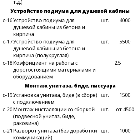
т.д.)
Устройство подиума для душевой кабины
с-16
Устройство подиума для
шт.
4000
душевой кабины из бетона и
кирпича
с-17
Устройство подиума для
шт.
5500
душевой кабины из бетона и
кирпича (полукруглая)
с-18
Коэффициент на работы с
2.5
дорогостоящими материалами и
оборудованием
Монтаж унитаза, биде, писсуара
с-19
Установка унитаза, биде (в сборе)
шт.
1500
с подключением
с-20
Монтаж инсталляции со сборкой
шт.
от 4500
(подвесной унитаз, биде,
раковина)
с-21
Разворот унитаза (без доработки
шт.
1000
коммуникаций)