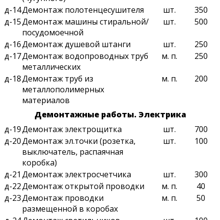
д-14
Демонтаж полотенцесушителя
шт.
350
д-15
Демонтаж машины стиральной/
шт.
500
посудомоечной
д-16
Демонтаж душевой штанги
шт.
250
д-17
Демонтаж водопроводных труб
м. п.
250
металлических
д-18
Демонтаж труб из
м. п.
200
металлополимерных
материалов
Демонтажные работы. Электрика
д-19
Демонтаж электрощитка
шт.
700
д-20
Демонтаж эл.точки (розетка,
шт.
100
выключатель, распаячная
коробка)
д-21
Демонтаж электросчетчика
шт.
300
д-22
Демонтаж открытой проводки
м. п.
40
д-23
Демонтаж проводки
м. п.
50
размещенной в коробах