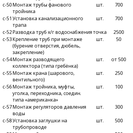
с-50
Монтаж трубы фанового
шт.
700
тройника
с-51
Установка канализационного
шт.
700
трапа
с-52
Разводка труб х/г водоснабжения
точка
2500
с-53
Крепление труб при монтаже
шт.
50
(бурение отверстия, дюбель,
закрепление)
с-54
Монтаж разводящего
шт.
от 500
коллектора (типа гребёнка)
с-55
Монтаж крана (шарового,
шт.
250
вентильного)
с-56
Монтаж тройника, муфты,
шт.
100
уголка, переходника, соедин.
типа «американка»
с-57
Монтаж регуляторов давления
шт.
300
воды
с-58
Установка заглушки на
шт.
500
трубопроводе