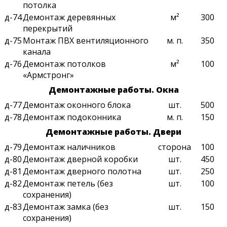
потолка
д-74
Демонтаж деревянных
м²
300
перекрытий
д-75
Монтаж ПВХ вентиляционного
м. п.
350
канала
д-76
Демонтаж потолков
м²
100
«Армстронг»
Демонтажные работы. Окна
д-77
Демонтаж оконного блока
шт.
500
д-78
Демонтаж подоконника
м. п.
150
Демонтажные работы. Двери
д-79
Демонтаж наличников
сторона
100
д-80
Демонтаж дверной коробки
шт.
450
д-81
Демонтаж дверного полотна
шт.
250
д-82
Демонтаж петель (без
шт.
100
сохранения)
д-83
Демонтаж замка (без
шт.
150
сохранения)