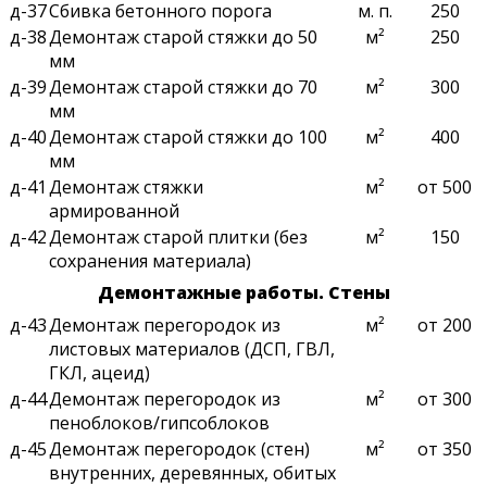
д-37
Сбивка бетонного порога
м. п.
250
д-38
Демонтаж старой стяжки до 50
м²
250
мм
д-39
Демонтаж старой стяжки до 70
м²
300
мм
д-40
Демонтаж старой стяжки до 100
м²
400
мм
д-41
Демонтаж стяжки
м²
от 500
армированной
д-42
Демонтаж старой плитки (без
м²
150
сохранения материала)
Демонтажные работы. Стены
д-43
Демонтаж перегородок из
м²
от 200
листовых материалов (ДСП, ГВЛ,
ГКЛ, ацеид)
д-44
Демонтаж перегородок из
м²
от 300
пеноблоков/гипсоблоков
д-45
Демонтаж перегородок (стен)
м²
от 350
внутренних, деревянных, обитых