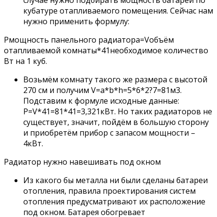
кубатуре отапливаемого помещения. Сейчас нам
нужно применить формулу:
Pмощность панельного радиатора=Vобъём
отапливаемой комнаты*41необходимое количество
Вт на 1 куб.
Возьмём комнату такого же размера с высотой
270 см и получим V=a*b*h=5*6*2?7=81м3.
Подставим к формуле исходные данные:
P=V*41=81*41=3,321кВт. Но таких радиаторов не
существует, значит, пойдём в большую сторону
и приобретём прибор с запасом мощности –
4кВт.
Радиатор нужно навешивать под окном
Из какого бы металла ни были сделаны батареи
отопления, правила проектирования систем
отопления предусматривают их расположение
под окном. Батарея обогревает