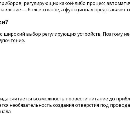
риборов, регулирующих какой-либо процесс автоматиче
равление — более точное, а функционал представляет 
ки?
 широкий выбор регулирующих устройств. Поэтому нео
дпочтение.
ида считается возможность провести питание до приб
тся необязательность создания отверстия под провода
нала.