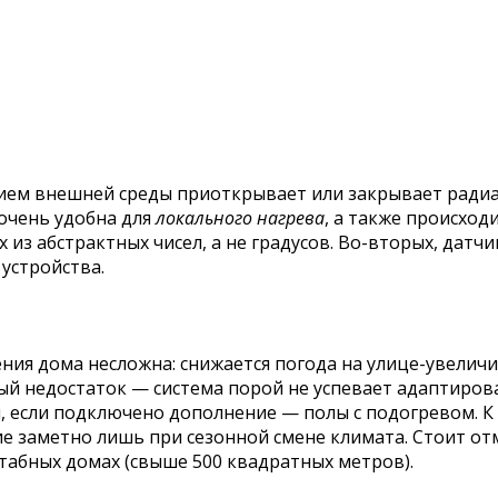
ем внешней среды приоткрывает или закрывает радиат
очень удобна для
локального нагрева
, а также происход
 из абстрактных чисел, а не градусов. Во-вторых, датч
устройства.
ия дома несложна: снижается погода на улице-увеличи
й недостаток — система порой не успевает адаптирова
, если подключено дополнение — полы с подогревом. К 
е заметно лишь при сезонной смене климата. Стоит отм
табных домах (свыше 500 квадратных метров).