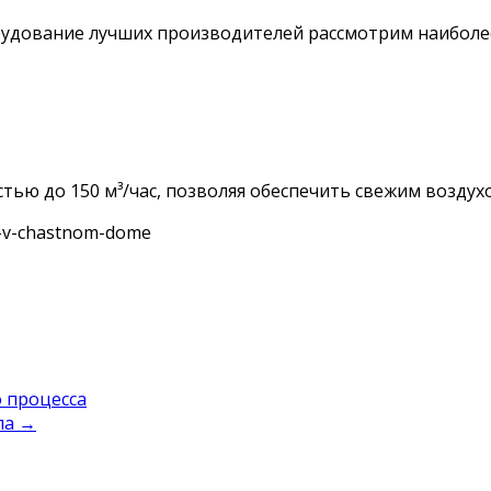
рудование лучших производителей рассмотрим наиболе
ю до 150 м³/час, позволяя обеспечить свежим воздухо
ya-v-chastnom-dome
о процесса
ла
→