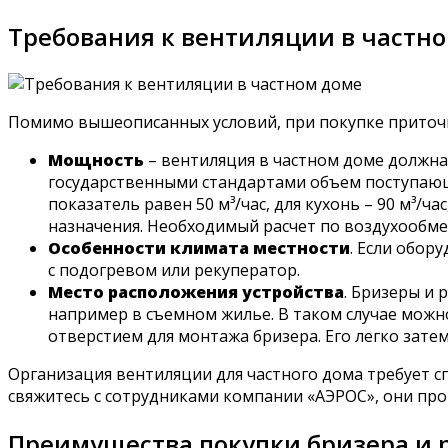
Требования к вентиляции в частн
Помимо вышеописанных условий, при покупке приточ
Мощность
– вентиляция в частном доме должна
государственными стандартами объем поступающе
показатель равен 50 м³/час, для кухонь – 90 м³/ча
назначения. Необходимый расчет по воздухообме
Особенности климата местности
. Если обор
с подогревом или рекуператор.
Место расположения устройства
. Бризеры и
например в съемном жилье. В таком случае можно
отверстием для монтажа бризера. Его легко зате
Организация вентиляции для частного дома требует с
свяжитесь с сотрудниками компании «АЭРОС», они пр
Преимущества покупки бризера и 