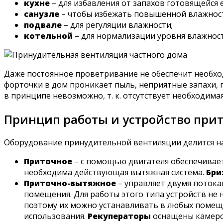
кухне
– для избавления от запахов готовящейся е
санузле
– чтобы избежать повышенной влажности
подвале
– для регуляции влажности;
котельной
– для нормализации уровня влажност
Даже постоянное проветривание не обеспечит необхо
форточки в дом проникает пыль, неприятные запахи, 
в принципе невозможно, т. к. отсутствует необходим
Принцип работы и устройство при
Оборудование принудительной вентиляции делится на
Приточное
– с помощью двигателя обеспечивает
необходима действующая вытяжная система.
Бри
Приточно-вытяжное
– управляет двумя потока
помещения. Для работы этого типа устройств не 
поэтому их можно устанавливать в любых помеще
использования.
Рекуператоры
оснащены камерой