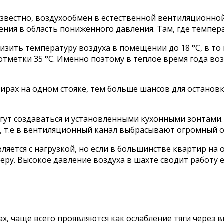
звестно, воздухообмен в естественной вентиляционно
ения в область пониженного давления. Там, где темпер
ить температуру воздуха в помещении до 18 °С, в то в
отметки 35 °С. Именно поэтому в теплое время года во
рах на одном стояке, тем больше шансов для остановки
ут создаваться и установленными кухонными зонтами. 
 т.е в вентиляционный канал выбрасывают огромный о
авляется с нагрузкой, но если в большинстве квартир н
еру. Высокое давление воздуха в шахте сводит работу 
х, чаще всего проявляются как ослабление тяги через 