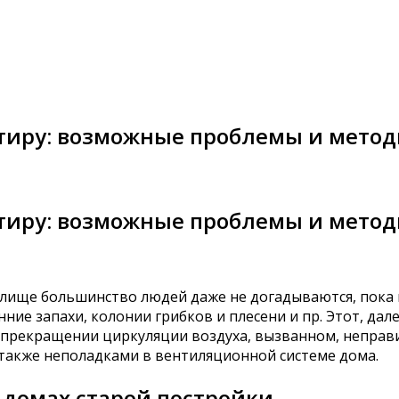
ртиру: возможные проблемы и мето
ртиру: возможные проблемы и мето
лище большинство людей даже не догадываются, пока н
ние запахи, колонии грибков и плесени и пр. Этот, дал
м прекращении циркуляции воздуха, вызванном, непр
также неполадками в вентиляционной системе дома.
домах старой постройки