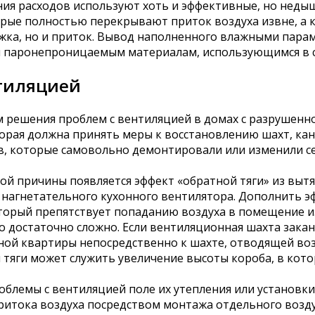
ния расходов используют хоть и эффективные, но недыш
орые полностью перекрывают приток воздуха извне, а 
ка, но и приток. Вывод наполненного влажными парам
я паронепроницаемым материалам, использующимся в с
нтиляцией
 решения проблем с вентиляцией в домах с разрушенн
рая должна принять меры к восстановлению шахт, кана
, которые самовольно демонтировали или изменили с
ой причины появляется эффект «обратной тяги» из выт
о нагнетательного кухонного вентилятора. Дополнить 
торый препятствует попаданию воздуха в помещение и
о достаточно сложно. Если вентиляционная шахта зака
ной квартиры непосредственно к шахте, отводящей воз
яги может служить увеличение высоты короба, в кото
облемы с вентиляцией поле их утепления или установк
тока воздуха посредством монтажа отдельного воздухо