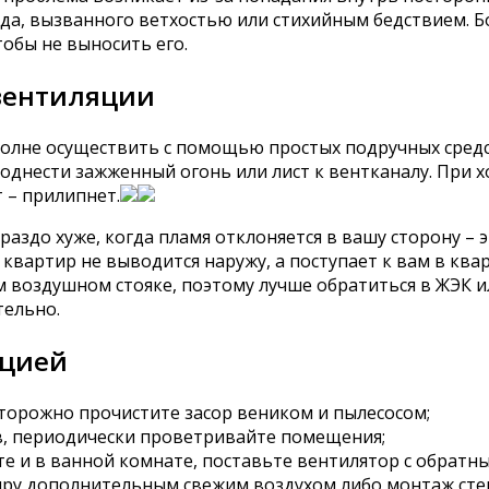
да, вызванного ветхостью или стихийным бедствием. Б
обы не выносить его.
 вентиляции
олне осуществить с помощью простых подручных средс
поднести зажженный огонь или лист к вентканалу. При
 – прилипнет.
раздо хуже, когда пламя отклоняется в вашу сторону – 
х квартир не выводится наружу, а поступает к вам в ква
мом воздушном стояке, поэтому лучше обратиться в ЖЭК 
тельно.
яцией
сторожно прочистите засор веником и пылесосом;
в, периодически проветривайте помещения;
те и в ванной комнате, поставьте вентилятор с обратн
иру дополнительным свежим воздухом либо монтаж ст