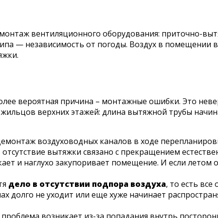
 монтаж вентиляционного оборудования: приточно-вытя
типа — независимость от погоды. Воздух в помещении
яжки.
лее вероятная причина – монтажные ошибки. Это неве
жильцов верхних этажей: длина вытяжной трубы начинае
и демонтаж воздуховодных каналов в ходе перепланиров
 отсутствие вытяжки связано с прекращением естеств
ает и наглухо закупоривает помещение. И если летом о
тя
дело в отсутствии подпора воздуха
, то есть все
пах долго не уходит или еще хуже начинает распространя
проблема возникает из-за попадания внутрь посторонн