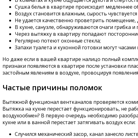
В комнатах и кухне ощущается духота и спертость
Сушка белья в квартире происходит медленнее о
Воздух становится влажным, сырость чувствуется
Не удается качественно проветрить помещение, 
В кухне, санузле, обнаруживаются очаги грибка и 
Через вытяжку в квартиру попадают посторонние
Регулярно потеют оконные стекла;
Запахи туалета и кухонной готовки могут часами 
Но даже если в вашей квартире налицо полный компл
признаки появляются в квартире после установки пла
застойным явлениям в воздухе, провоцируя появления
Частые причины поломок
Вытяжной функционал вентканалов проверяется комисс
Вытяжка на кухне перестает функционировать, не раб
воздухообмен? В первую очередь необходимо разобрат
кухне или в ванной перестает затягивать воздух если:
Случился механический засор, канал занесло листв