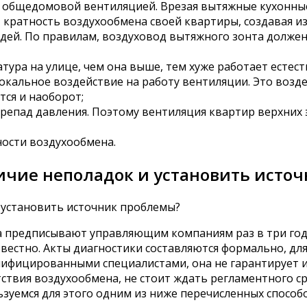
 общедомовой вентиляцией. Врезая вытяжные кухонные
кратность воздухообмена своей квартиры, создавая и
оседей. По правилам, воздуховод вытяжного зонта долже
ура на улице, чем она выше, тем хуже работает естест
окальное воздействие на работу вентиляции. Это возде
тся и наоборот;
епад давления. Поэтому вентиляция квартир верхних 
ости воздухообмена.
ичие неполадок и установить исто
да предписывают управляющим компаниям раз в три год
вестно. Акты диагностики составляются формально, для
ифицированными специалистами, она не гарантирует ис
тствия воздухообмена, не стоит ждать регламентного с
зуемся для этого одним из ниже перечисленных способо