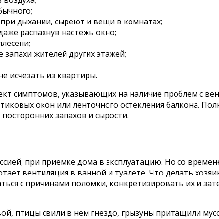
 воздуха;
бычного;
 при дыхании, сыреют и вещи в комнатах;
даже распахнув настежь окно;
плесени;
 запахи жителей других этажей;
не исчезать из квартиры.
ект симптомов, указывающих на наличие проблем с вен
стиковых окон или ленточного остекления балкона. Пол
 посторонних запахов и сырости.
ией, при приемке дома в эксплуатацию. Но со времене
отает вентиляция в ванной и туалете. Что делать хоз
ься с причинами поломки, конкретизировать их и зате
ой, птицы свили в нем гнездо, грызуны притащили мусор