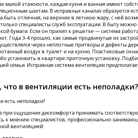
ах малой этажности, каждая кухня и ванная имеют собс
ционным шахтам. В исправных каналах образуется естес
на быть отличная, на верхних в летнюю жару, с ней во
олько специалисты служб эксплуатации. В быту можно у
ой бумаги. Если он прилип к решетке — система работа
ют. Года 3-4 прошло, как самые продвинутые из застр
существлялся через неплотные притворы и дефекты дер
ботанный воздух в туалет и на кухню. Пластиковые окн
ибо установить в квартире приточную установку. Подби
ей семьи. Исправная система вентиляции предполага
 что в вентиляции есть неполадки?
при ощущении дискомфорта принимать соответствующи
ись к мнению специалистов, профессионально занимаю
ной вентиляцией: