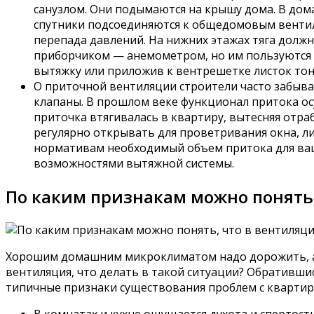
санузлом. Они подымаются на крышу дома. В дом
спутники подсоединяются к общедомовым вентиля
перепада давлений. На нижних этажах тяга долж
приборчиком — анемометром, но им пользуются т
вытяжку или приложив к вентрешетке листок тонк
О приточной вентиляции строители часто забыва
клапаны. В прошлом веке функционал притока о
приточка втягивалась в квартиру, вытесняя отра
регулярно открывать для проветривания окна, л
нормативам необходимый объем притока для ваш
возможностями вытяжной системы.
По каким признакам можно понять,
Хорошим домашним микроклиматом надо дорожить, а 
вентиляция, что делать в такой ситуации? Обративш
типичные признаки существования проблем с квартир