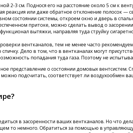
ой 2-3 см. Поднося его на расстояние около 5 см к ве
ая реакция или даже обратное отклонение полосок — сви
вном состоянии системы, откроем окно и дверь в спаль
 обеспеченном притоке, можно сделать вывод о засорени
 функционал вытяжки, направляя туда струйку сигарет
проверки вентканалов, тем не менее часто рекомендуе
пичку. Дело в том, что в вентканалах могут присутств
возможность попадания туда газа. Поэтому не испытыва
ное представление о состоянии домовых вентсистем. С
 можно подсчитать, соответствует ли воздухообмен ваш
ире?
едиться в засоренности ваших вентканалов. Но что дел
общем то немного. Обратиться за помощью в управляю