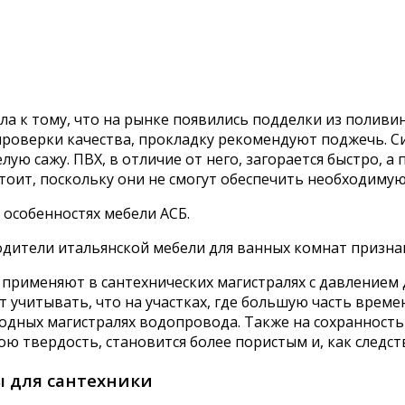
а к тому, что на рынке появились подделки из поливи
проверки качества, прокладку рекомендуют поджечь. Си
ую сажу. ПВХ, в отличие от него, загорается быстро, а 
тоит, поскольку они не смогут обеспечить необходиму
 особенностях мебели АСБ.
одители итальянской мебели для ванных комнат призн
применяют в сантехнических магистралях с давлением д
ит учитывать, что на участках, где большую часть врем
одных магистралях водопровода. Также на сохранность 
ою твердость, становится более пористым и, как следст
 для сантехники