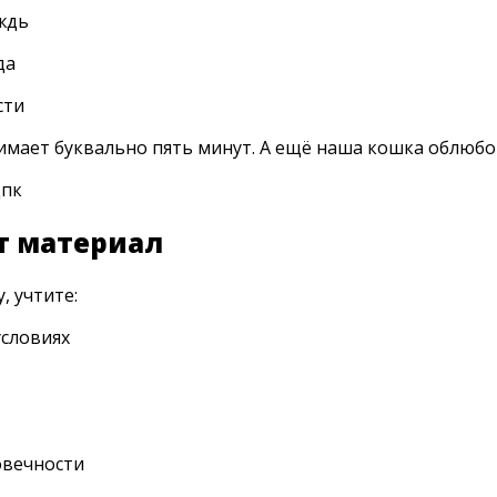
ждь
да
сти
мает буквально пять минут. А ещё наша кошка облюбов
ет материал
, учтите:
условиях
овечности