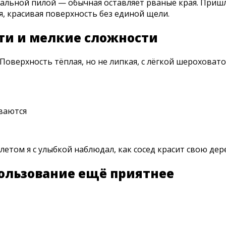
альной пилой — обычная оставляет рваные края. Пришло
, красивая поверхность без единой щели.
ти и мелкие сложности
Поверхность тёплая, но не липкая, с лёгкой шероховат
ваются
том я с улыбкой наблюдал, как сосед красит свою дере
ользование ещё приятнее