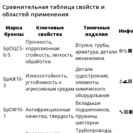
Сравнительная таблица свойств и
областей применения
Марка
Ключевые
Типичные
Инфо
бронзы
свойства
изделия
Прочность,
Втулки, трубы,
БрОЦС5-
коррозионная
⚙️🔩🟫
арматура, детали
6-5
стойкость, легкость
механизмов
обработки
Детали
Износостойкость,
судостроения,
БрАЖ10-
⚓️🌊🟦
устойчивость к
элементы
3
агрессивным средам
химического
оборудования
Вкладыши
БрОФ10-
Антифрикционные
подшипников,
🔧🟪🟫
1
качества, твердость
пружины,
шестерни
Трубопроводы,