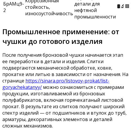
Коррозионная
БрАМц9-
детали для
🛢️🔬🟩
стойкость,
2
нефтяной
износоустойчивость
промышленности
Промышленное применение: от
чушки до готового изделия
После получения бронзовой чушки начинается этап
ее переработки в детали и изделия. Слитки
подвергаются механической обработке, ковке,
прокатке или литью в зависимости от назначения. На
странице
https://sinara.pro/listovoy-prokat/list-
goryachekatanyy/
можно ознакомиться с примерами
продукции, изготавливаемой из бронзовых
полуфабрикатов, включая горячекатаный листовой
прокат. В результате из слитков получают широкий
спектр изделий — от подшипников и втулок до труб,
арматуры, декоративных элементов и деталей
сложных механизмов.