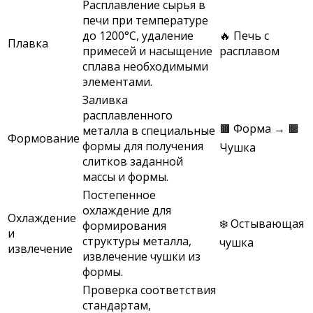
Расплавление сырья в
печи при температуре
до 1200°C, удаление
🔥 Печь с
Плавка
примесей и насыщение
расплавом
сплава необходимыми
элементами.
Заливка
расплавленного
🟫 Форма → 🟫
металла в специальные
Формование
формы для получения
Чушка
слитков заданной
массы и формы.
Постепенное
охлаждение для
Охлаждение
❄️ Остывающая
формирования
и
структуры металла,
чушка
извлечение
извлечение чушки из
формы.
Проверка соответствия
стандартам,