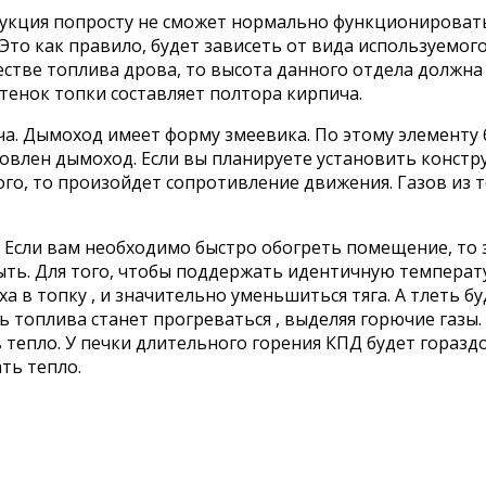
трукция попросту не сможет нормально функционироват
Это как правило, будет зависеть от вида используемог
стве топлива дрова, то высота данного отдела должна 
енок топки составляет полтора кирпича.
а. Дымоход имеет форму змеевика. По этому элементу 
овлен дымоход. Если вы планируете установить констр
го, то произойдет сопротивление движения. Газов из т
х. Если вам необходимо быстро обогреть помещение, то
ыть. Для того, чтобы поддержать идентичную темпера
ха в топку , и значительно уменьшиться тяга. А тлеть 
ь топлива станет прогреваться , выделяя горючие газы.
 тепло. У печки длительного горения КПД будет гораздо
ть тепло.