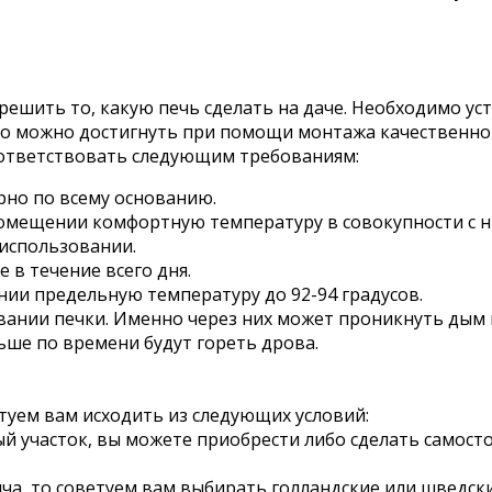
 решить то, какую печь сделать на даче. Необходимо у
го можно достигнуть при помощи монтажа качественно
соответствовать следующим требованиям:
рно по всему основанию.
помещении комфортную температуру в совокупности с 
 использовании.
 в течение всего дня.
нии предельную температуру до 92-94 градусов.
вании печки. Именно через них может проникнуть дым
ьше по времени будут гореть дрова.
туем вам исходить из следующих условий:
ный участок, вы можете приобрести либо сделать самос
ча, то советуем вам выбирать голландские или шведск