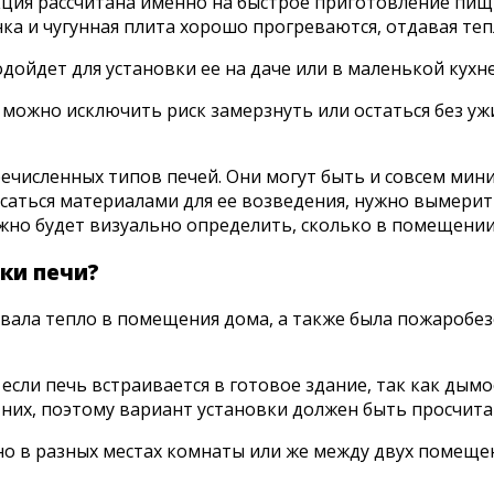
укция рассчитана именно на быстрое приготовление пищ
енка и чугунная плита хорошо прогреваются, отдавая те
ойдет для установки ее на даче или в маленькой кухне
ожно исключить риск замерзнуть или остаться без ужин
речисленных типов печей. Они могут быть и совсем ми
саться материалами для ее возведения, нужно вымерит
жно будет визуально определить, сколько в помещении
ки печи?
вала тепло в помещения дома, а также была пожаробез
 если печь встраивается в готовое здание, так как ды
а них, поэтому вариант установки должен быть просчит
о в разных местах комнаты или же между двух помещен