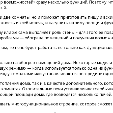
р возможностей» сразу несколько функций. Поэтому, 
тей.
ли две комнаты, но и поможет приготовить пищу и вски
ность и хлеб испечь, и насушить на зиму овощи и фру
у или же сама выполняет роль стены – для этого ее пов
е проблемы — обогрева помещений и получения возмож
ом, то печь будет работать не только как функционал
олько на обогрев помещений дома. Некоторые модели 
вух режимах — когда используется только одна из фун
ежду комнатами или устанавливаются посередине одного
опления дома, так и в качестве дополнительного, кото
омнатах. Отопительные печи устанавливаются обычно т
общей площади доме, где возводятся несколько печей
вать многофункциональное строение, которое сможет в