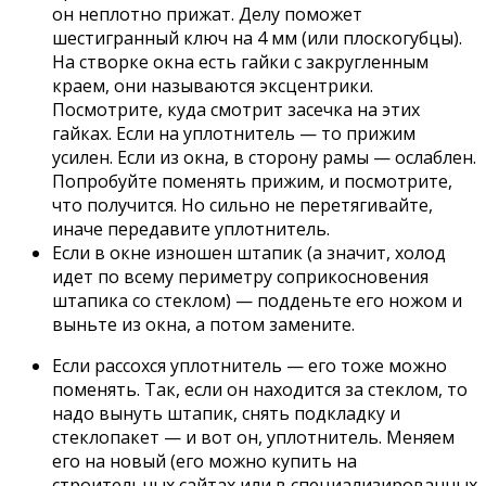
он неплотно прижат. Делу поможет
шестигранный ключ на 4 мм (или плоскогубцы).
На створке окна есть гайки с закругленным
краем, они называются эксцентрики.
Посмотрите, куда смотрит засечка на этих
гайках. Если на уплотнитель — то прижим
усилен. Если из окна, в сторону рамы — ослаблен.
Попробуйте поменять прижим, и посмотрите,
что получится. Но сильно не перетягивайте,
иначе передавите уплотнитель.
Если в окне изношен штапик (а значит, холод
идет по всему периметру соприкосновения
штапика со стеклом) — подденьте его ножом и
выньте из окна, а потом замените.
Если рассохся уплотнитель — его тоже можно
поменять. Так, если он находится за стеклом, то
надо вынуть штапик, снять подкладку и
стеклопакет — и вот он, уплотнитель. Меняем
его на новый (его можно купить на
строительных сайтах или в специализированных