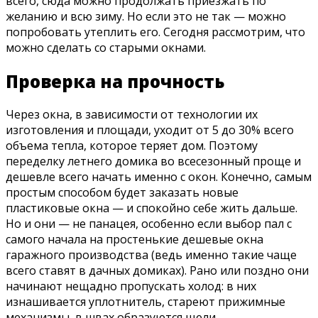
всего, сюда можно продолжать приезжать по
желанию и всю зиму. Но если это не так — можно
попробовать утеплить его. Сегодня рассмотрим, что
можно сделать со старыми окнами.
Проверка на прочность
Через окна, в зависимости от технологии их
изготовления и площади, уходит от 5 до 30% всего
объема тепла, которое теряет дом. Поэтому
переделку летнего домика во всесезонный проще и
дешевле всего начать именно с окон. Конечно, самым
простым способом будет заказать новые
пластиковые окна — и спокойно себе жить дальше.
Но и они — не панацея, особенно если выбор пал с
самого начала на простенькие дешевые окна
гаражного производства (ведь именно такие чаще
всего ставят в дачных домиках). Рано или поздно они
начинают нещадно пропускать холод: в них
изнашивается уплотнитель, стареют прижимные
механизмы, в швах образуются щели.