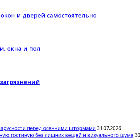
 окон и дверей самостоятельно
, окна и пол
 загрязнений
парусности перед осенними штормами
31.07.2026
тную гостиную без лишних вещей и визуального шума
30