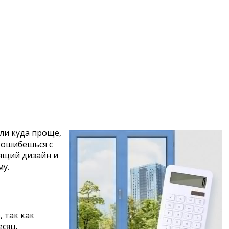
или куда проще,
и ошибешься с
ящий дизайн и
му.
 так как
сяц.