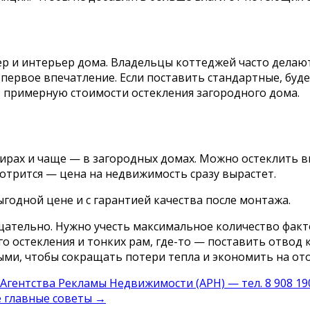
р и интерьер дома. Владельцы коттеджей часто делают
первое впечатление. Если поставить стандартные, буде
 примерную стоимости остекления загородного дома.
ах и чаще — в загородных домах. Можно остеклить вых
смотрится — цена на недвижимость сразу вырастет.
годной цене и с гарантией качества после монтажа.
щательно. Нужно учесть максимальное количество факт
 остекления и тонких рам, где-то — поставить отвод 
ыми, чтобы сокращать потери тепла и экономить на от
Агентства Рекламы Недвижимости (АРН) — тел. 8 908 190
е главные советы
→