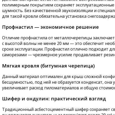
полимерным покрытием сохраняет эксплуатационные с
шумность. Без качественной звукоизоляции и специа
для такой кровли обязательна установка снегозадержа
Профнастил — экономичное решение
Отличие профнастила от металлочерепицы заключаетс
с высотой волны не менее 20 мм — это обеспечит нео
сроке эксплуатации. Профнастил отлично подходит д
саморезами — чрезмерное усилие продавливает резин
Мягкая кровля (битумная черепица)
Данный материал оптимален для крыш сложной конфи
бесшумностью, под ней не образуется конденсат, она 
увеличивает расход пиломатериалов и общую стоимос
Шифер и ондулин: практический взгляд
Традиционный асбестоцементный шифер сохраняет свои