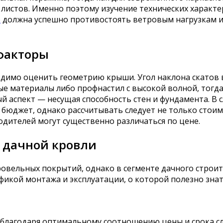
листов. Именно поэтому изучение технических характ
е
должна успешно противостоять ветровым нагрузкам и
факторы
одимо оценить геометрию крыши. Угол наклона скатов 
ные материалы либо профнастил с высокой волной, тогд
 аспект — несущая способность стен и фундамента. В с
бюджет, однако рассчитывать следует не только стоимо
одителей могут существенно различаться по цене.
 дачной кровли
овельных покрытий, однако в сегменте дачного строи
фикой монтажа и эксплуатации, о которой полезно зна
 благодаря оптимальному соотношению цены и срока с