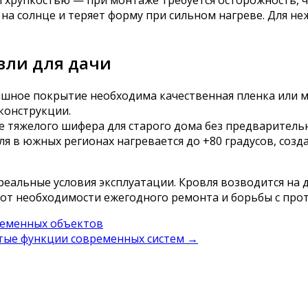
 и хрупкостью — при монтаже требуется осторожность, ч
 на солнце и теряет форму при сильном нагреве. Для н
вли для дачи
шное покрытие необходима качественная пленка или м
конструкции.
 тяжелого шифера для старого дома без предварительно
я в южных регионах нагревается до +80 градусов, созд
альные условия эксплуатации. Кровля возводится на д
 от необходимости ежегодного ремонта и борьбы с про
ременных объектов
ытые функции современных систем
→