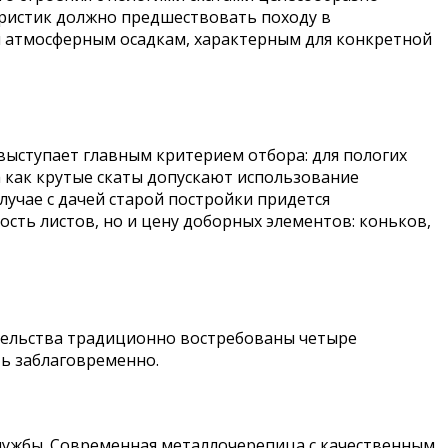
еристик должно предшествовать походу в
 атмосферным осадкам, характерным для конкретной
выступает главным критерием отбора: для пологих
а как крутые скаты допускают использование
лучае с дачей старой постройки придется
сть листов, но и цену доборных элементов: коньков,
тельства традиционно востребованы четыре
ть заблаговременно.
лужбы. Современная металлочерепица с качественным