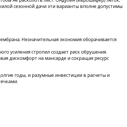
тобы не расколоть лист. Ондулин (еврошифер) легок,
ежилой сезонной дачи эти варианты вполне допустимы
ембрана. Незначительная экономия оборачивается
го усиления стропил создает риск обрушения.
авая дискомфорт на мансарде и сокращая ресурс
олгие годы, и разумные инвестиции в расчеты и
течками.