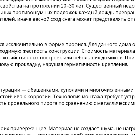
войства на протяжении 20–30 лет. Существенный недо
льных противошумных подложек каждый дождь превращ
телей, иначе весной сход снега может представлять оп
я исключительно в форме профиля. Для дачного дома 
бходимую жесткость конструкции. Стоимость материала
ля хозяйственных построек или небольших домиков. Пр
овую прокладку, нарушая герметичность крепления.
гурации — с башенками, куполами и многочисленными 
устойчива к коррозии. Технология монтажа требует уст
ть кровельного пирога по сравнению с металлическим
х приверженцев. Материал не создает шума, не нагрев