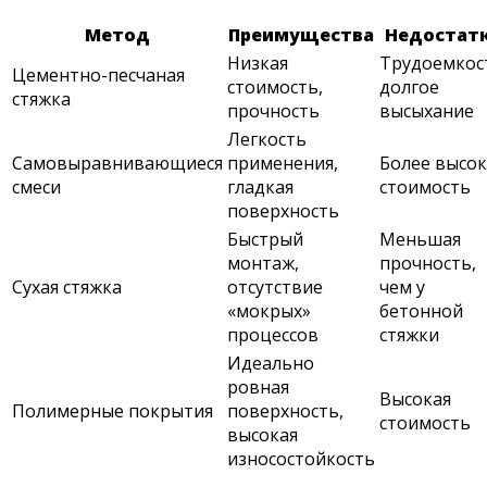
Метод
Преимущества
Недостат
Низкая
Трудоемкос
Цементно-песчаная
стоимость,
долгое
стяжка
прочность
высыхание
Легкость
Самовыравнивающиеся
применения,
Более высок
смеси
гладкая
стоимость
поверхность
Быстрый
Меньшая
монтаж,
прочность,
Сухая стяжка
отсутствие
чем у
«мокрых»
бетонной
процессов
стяжки
Идеально
ровная
Высокая
Полимерные покрытия
поверхность,
стоимость
высокая
износостойкость